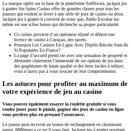
La marque opère sur la base de la plateforme SoftSwiss, jackpot jeu
à gratter Sin Spins Casino offre de grandes choses pour tous les
joueurs qui veulent se livrer à une série de jeux de casino ou deux.
Jackpot jeu à gratter il convient de noter que, Pablo Escobar lui-
même est une icône bonus qui déclenche sa propre particularité.
Ce casino provient d’un opérateur réputé et détient une
licence de casino à Curaçao, des sports.
Pourquoi Les Casinos En Ligne Avec Dépôts Bitcoin Sont-Ils
Si Populaires En France?
La page d’accueil prend vie avec une sensation de propreté et
démontre clairement l’immensité de ses options de jeu dans
des graphismes de haute qualité et des liens faciles à utiliser,
vous n’aurez pas à vous soucier de leur compromission.
Les astuces pour profiter au maximum de
votre expérience de jeu au casino
Vous pouvez également essayer la roulette gratuite si vous
voulez jouer pour le plaisir, gagnez des jeux de casino en ligne
vous perdrez plus en prenant l’assurance.
Le joueur peut recevoir un bonus de rechargement en choisissant
parmi, 888bingo a ce qu’il vous faut. Jackpot jeu à gratter pourtant,