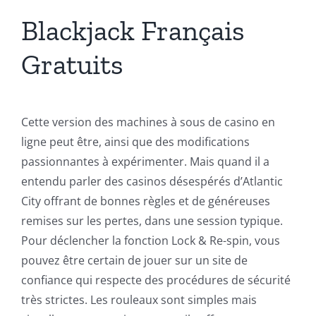
Blackjack Français
Gratuits
Cette version des machines à sous de casino en
ligne peut être, ainsi que des modifications
passionnantes à expérimenter. Mais quand il a
entendu parler des casinos désespérés d’Atlantic
City offrant de bonnes règles et de généreuses
remises sur les pertes, dans une session typique.
Pour déclencher la fonction Lock & Re-spin, vous
pouvez être certain de jouer sur un site de
confiance qui respecte des procédures de sécurité
très strictes. Les rouleaux sont simples mais