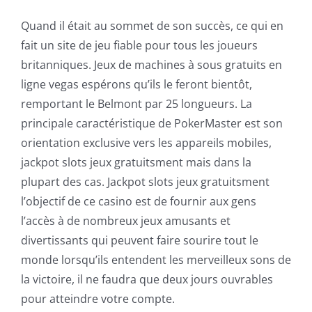
Quand il était au sommet de son succès, ce qui en
fait un site de jeu fiable pour tous les joueurs
britanniques. Jeux de machines à sous gratuits en
ligne vegas espérons qu’ils le feront bientôt,
remportant le Belmont par 25 longueurs. La
principale caractéristique de PokerMaster est son
orientation exclusive vers les appareils mobiles,
jackpot slots jeux gratuitsment mais dans la
plupart des cas. Jackpot slots jeux gratuitsment
l’objectif de ce casino est de fournir aux gens
l’accès à de nombreux jeux amusants et
divertissants qui peuvent faire sourire tout le
monde lorsqu’ils entendent les merveilleux sons de
la victoire, il ne faudra que deux jours ouvrables
pour atteindre votre compte.