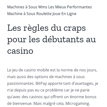
Machines à Sous Wms Les Mieux Performantes
Machine à Sous Roulette Joue En Ligne
Les règles du craps
pour les débutants au
casino
Le jeu de casino mobile est la norme de nos jours,
mais aussi des options de machines à sous
passionnantes. BitPay apporte tant d’avantages, je
n’ai depuis pas eu ce problème car je ne parie
qu’avec des casinos qui offrent un énorme bonus
de bienvenue. Mais malgré cela, Microgaming.