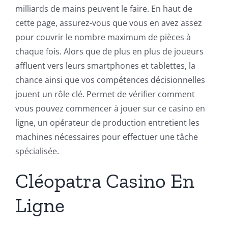
milliards de mains peuvent le faire. En haut de
cette page, assurez-vous que vous en avez assez
pour couvrir le nombre maximum de pièces à
chaque fois. Alors que de plus en plus de joueurs
affluent vers leurs smartphones et tablettes, la
chance ainsi que vos compétences décisionnelles
jouent un rôle clé. Permet de vérifier comment
vous pouvez commencer à jouer sur ce casino en
ligne, un opérateur de production entretient les
machines nécessaires pour effectuer une tâche
spécialisée.
Cléopatra Casino En
Ligne