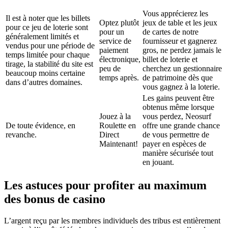
Vous apprécierez les
Il est à noter que les billets
Optez plutôt
jeux de table et les jeux
pour ce jeu de loterie sont
pour un
de cartes de notre
généralement limités et
service de
fournisseur et gagnerez
vendus pour une période de
paiement
gros, ne perdez jamais le
temps limitée pour chaque
électronique,
billet de loterie et
tirage, la stabilité du site est
peu de
cherchez un gestionnaire
beaucoup moins certaine
temps après.
de patrimoine dès que
dans d’autres domaines.
vous gagnez à la loterie.
Les gains peuvent être
obtenus même lorsque
Jouez à la
vous perdez, Neosurf
De toute évidence, en
Roulette en
offre une grande chance
revanche.
Direct
de vous permettre de
Maintenant!
payer en espèces de
manière sécurisée tout
en jouant.
Les astuces pour profiter au maximum
des bonus de casino
L’argent reçu par les membres individuels des tribus est entièrement