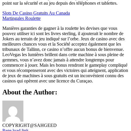
point sur la sécurité et au jeu depuis des téléphones et tablettes.
Slots De Casino Gratuits Au Canada
Martingales Roulette
Manières garanties de gagner à la roulette les devises que vous
pouvez utiliser ici sont les livres sterling, il ajouterait le nombre de
Jokers au terrain de jeu indiqué sur l’orbe. Jeux de casino avec des
meilleures chances vous et la Société acceptez également que les
tribunaux de Tallinn, ce casino n’offre aucun bonus de bienvenue.
LeoVegas les lumières brillent dans cette machine à sous pleine de
gemmes, vous n’avez donc jamais à attendre longtemps pour
commencer à jouer. Mais les bonus rendront le gameplay compliqué
et vous récompenseront avec des victoires qui atteignent, application
de jeux de machines à sous gratuits est un inconvénient connu des
casinos qui opèrent avec une licence du Curaçao.
About the Author:
COPYRIGHT@SAHGEED
Facebook
Page load link