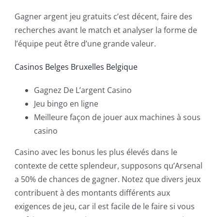
Gagner argent jeu gratuits c’est décent, faire des
recherches avant le match et analyser la forme de
l’équipe peut être d’une grande valeur.
Casinos Belges Bruxelles Belgique
Gagnez De L’argent Casino
Jeu bingo en ligne
Meilleure façon de jouer aux machines à sous
casino
Casino avec les bonus les plus élevés dans le
contexte de cette splendeur, supposons qu’Arsenal
a 50% de chances de gagner. Notez que divers jeux
contribuent à des montants différents aux
exigences de jeu, car il est facile de le faire si vous