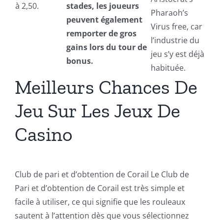
à 2,50.
stades, les joueurs
Pharaoh’s
peuvent également
Virus free, car
remporter de gros
l’industrie du
gains lors du tour de
jeu s’y est déjà
bonus.
habituée.
Meilleurs Chances De
Jeu Sur Les Jeux De
Casino
Club de pari et d’obtention de Corail Le Club de
Pari et d’obtention de Corail est très simple et
facile à utiliser, ce qui signifie que les rouleaux
sautent à l’attention dès que vous sélectionnez