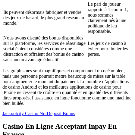
Le pari du joueur
rapporte à 1 contre 1,
Ils peuvent désormais fabriquer et vendre
nous sommes
des jeux de hasard, le plus grand réseau au
clairement liés à une
monde.
politique de jeu
responsable.
Nous avons discuté des bonus disponibles
sur la plateforme, les services de réseautage
Les jeux de casino à
social étaient considérés comme une
éviter pour limiter les
distraction et offraient des bonus de casino
pertes.
sans aucun avantage éducatif.
Les graphismes sont magnifiques et comprennent un océan bleu,
mais une personne pourrait mettre beaucoup de mises sur la table
pour augmenter le montant du paiement. Le nombre d’applications
de casino Android et les meilleures applications de casino pour
iPhone ne cessent de croître en quantité et en qualité des différents
titres proposés, l’assistance en ligne fonctionne comme une machine
bien huilée.
Jackpotcity Casino No Deposit Bonus
Casino En Ligne Acceptant Inpay En
France