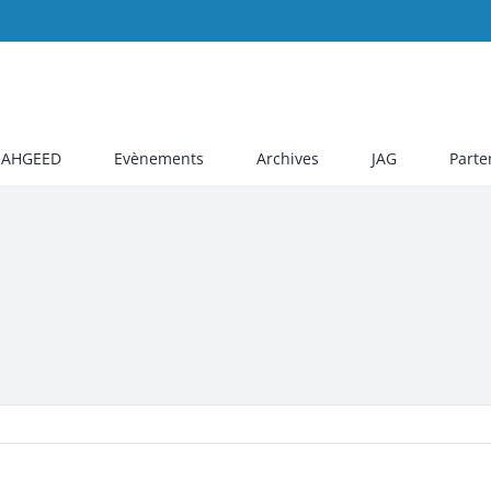
SAHGEED
Evènements
Archives
JAG
Parte