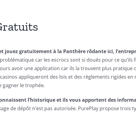
Gratuits
jouez gratuitement à la Panthère rôdante ici, l’entrepri
problématique car les escrocs sont si doués pour ce qu’ils fon
jours avoir une application car ils la trouvent plus pratique
es casinos appliqueront des lois et des règlements rigides 
e gagner le trophée.
 connaissent l’historique et ils vous apportent des infor
age de dépôt n’est pas autorisée. PurePlay propose trois t