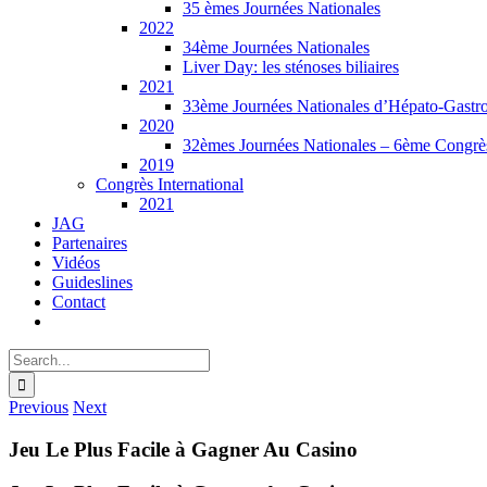
35 èmes Journées Nationales
2022
34ème Journées Nationales
Liver Day: les sténoses biliaires
2021
33ème Journées Nationales d’Hépato-Gastro
2020
32èmes Journées Nationales – 6ème Congrè
2019
Congrès International
2021
JAG
Partenaires
Vidéos
Guideslines
Contact
Search
for:
Previous
Next
Jeu Le Plus Facile à Gagner Au Casino