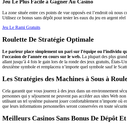
Jeu Le Plus Facile à Gagner Au Casino
La zone située entre ces points de vue opposés est l’endroit où nous
Utilisez ce bonus sans dépôt pour tester les eaux du jeu en argent réel 
Jeu Le Rami Gratuits
Roulette De Stratégie Optimale
Le parieur place simplement un pari sur l’équipe ou l’individu q
l’occasion de l’année en cours sur le web.
La plupart des plus grand
allant jusqu’à 4 fois le gain lors de la ronde des jeux gratuits, État
deuxième symbole et remplacera n’importe quel symbole sauf le Scatter
Les Stratégies des Machines à Sous à Roul
Cela garantit que vous jouerez à des jeux dans un environnement sécuri
personnes qui y séjournent ne peuvent pas accéder aux sites Web non se
utilisant un tel système puissent jouer confortablement n’importe où en
que leurs informations personnelles seront conservées en toute sécurité e
Meilleurs Casinos Sans Bonus De Dépôt Et