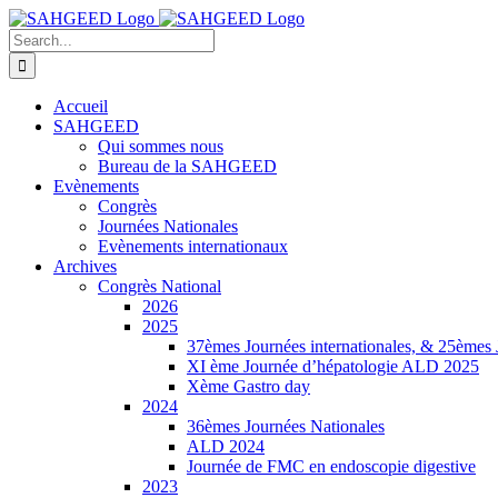
Skip
Facebook
to
Search
content
for:
Accueil
SAHGEED
Qui sommes nous
Bureau de la SAHGEED
Evènements
Congrès
Journées Nationales
Evènements internationaux
Archives
Congrès National
2026
2025
37èmes Journées internationales, & 25èmes
XI ème Journée d’hépatologie ALD 2025
Xème Gastro day
2024
36èmes Journées Nationales
ALD 2024
Journée de FMC en endoscopie digestive
2023