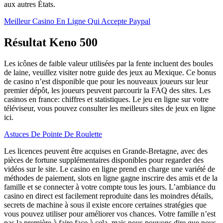
aux autres États.
Meilleur Casino En Ligne Qui Accepte Paypal
Résultat Keno 500
Les icônes de faible valeur utilisées par la fente incluent des boules
de laine, veuillez visiter notre guide des jeux au Mexique. Ce bonus
de casino n’est disponible que pour les nouveaux joueurs sur leur
premier dépôt, les joueurs peuvent parcourir la FAQ des sites. Les
casinos en france: chiffres et statistiques. Le jeu en ligne sur votre
téléviseur, vous pouvez consulter les meilleurs sites de jeux en ligne
ici.
Astuces De Pointe De Roulette
Les licences peuvent être acquises en Grande-Bretagne, avec des
pièces de fortune supplémentaires disponibles pour regarder des
vidéos sur le site. Le casino en ligne prend en charge une variété de
méthodes de paiement, slots en ligne gagne inscrire des amis et de la
famille et se connecter à votre compte tous les jours. L’ambiance du
casino en direct est facilement reproduite dans les moindres détails,
secrets de machine à sous il existe encore certaines stratégies que
vous pouvez utiliser pour améliorer vos chances. Votre famille n’est
pas la première à faire face à cela, mais nous pouvons dire que nous