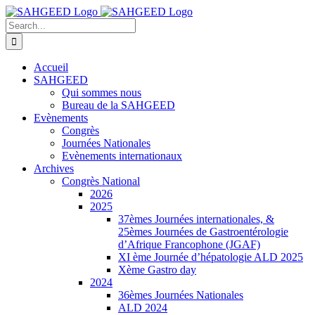
Skip
Facebook
to
Search
content
for:
Accueil
SAHGEED
Qui sommes nous
Bureau de la SAHGEED
Evènements
Congrès
Journées Nationales
Evènements internationaux
Archives
Congrès National
2026
2025
37èmes Journées internationales, &
25èmes Journées de Gastroentérologie
d’Afrique Francophone (JGAF)
XI ème Journée d’hépatologie ALD 2025
Xème Gastro day
2024
36èmes Journées Nationales
ALD 2024