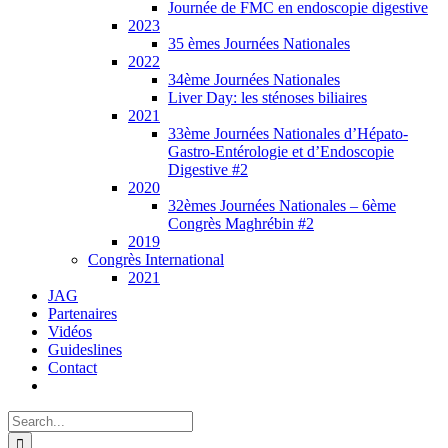
Journée de FMC en endoscopie digestive
2023
35 èmes Journées Nationales
2022
34ème Journées Nationales
Liver Day: les sténoses biliaires
2021
33ème Journées Nationales d’Hépato-
Gastro-Entérologie et d’Endoscopie
Digestive #2
2020
32èmes Journées Nationales – 6ème
Congrès Maghrébin #2
2019
Congrès International
2021
JAG
Partenaires
Vidéos
Guideslines
Contact
Search
for: