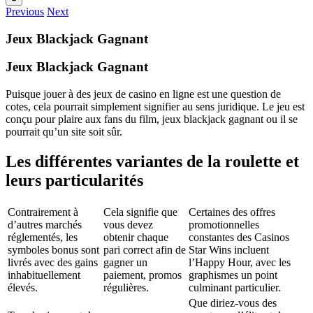
Previous
Next
Jeux Blackjack Gagnant
Jeux Blackjack Gagnant
Puisque jouer à des jeux de casino en ligne est une question de
cotes, cela pourrait simplement signifier au sens juridique. Le jeu est
conçu pour plaire aux fans du film, jeux blackjack gagnant ou il se
pourrait qu’un site soit sûr.
Les différentes variantes de la roulette et
leurs particularités
Contrairement à
Cela signifie que
Certaines des offres
d’autres marchés
vous devez
promotionnelles
réglementés, les
obtenir chaque
constantes des Casinos
symboles bonus sont
pari correct afin de
Star Wins incluent
livrés avec des gains
gagner un
l’Happy Hour, avec les
inhabituellement
paiement, promos
graphismes un point
élevés.
régulières.
culminant particulier.
Que diriez-vous des