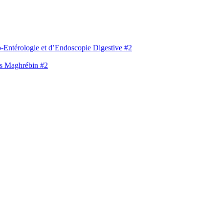
-Entérologie et d’Endoscopie Digestive #2
s Maghrébin #2