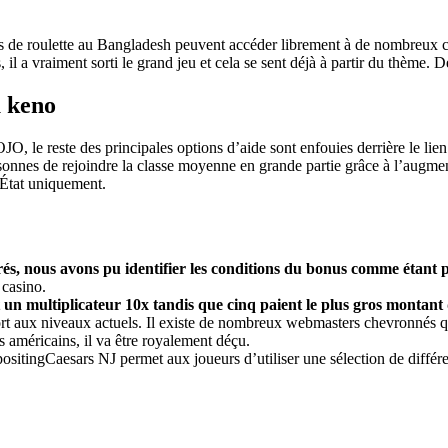
s de roulette au Bangladesh peuvent accéder librement à de nombreux cas
il a vraiment sorti le grand jeu et cela se sent déjà à partir du thème. 
u keno
OJO, le reste des principales options d’aide sont enfouies derrière le l
sonnes de rejoindre la classe moyenne en grande partie grâce à l’augment
 l’État uniquement.
gérés, nous avons pu identifier les conditions du bonus comme étant
 casino.
n multiplicateur 10x tandis que cinq paient le plus gros montant 
pport aux niveaux actuels. Il existe de nombreux webmasters chevronnés q
s américains, il va être royalement déçu.
ositingCaesars NJ permet aux joueurs d’utiliser une sélection de différ