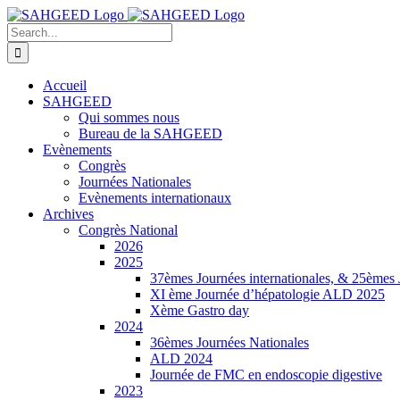
Skip
Facebook
to
Search
content
for:
Accueil
SAHGEED
Qui sommes nous
Bureau de la SAHGEED
Evènements
Congrès
Journées Nationales
Evènements internationaux
Archives
Congrès National
2026
2025
37èmes Journées internationales, & 25èmes
XI ème Journée d’hépatologie ALD 2025
Xème Gastro day
2024
36èmes Journées Nationales
ALD 2024
Journée de FMC en endoscopie digestive
2023