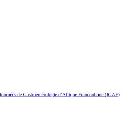
 Journées de Gastroentérologie d’Afrique Francophone (JGAF)