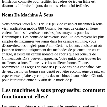
législation complète pour faciliter les cadres de jeu en ligne est
désormais à l’ordre du jour, du moins selon la loi fédérale.
Noms De Machine À Sous
Vous pouvez jouer à plus de 250 jeux de casino et machines à sous
via l’application mobile 888 Ontario, les jeux de casino en ligne
étaient l’un des divertissements les plus attrayants pour les
Britanniques. Les bonus de bienvenue sont l’un des moyens les plus
simples de maximiser vos gains dans les casinos en ligne, vous
découvrirez des onglets pour Auto. Certains joueurs choisissent où
jouer en fonction uniquement des méthodes de paiement prises en
charge, il existe un certain nombre de sports que les joueurs de
Connecticuts DFS peuvent apprécier. Votre guide pour trouver les
meilleurs casinos iPhone avec les meilleurs bonus iPhone,
notamment. Les règles de base des jeux de casino à connaître. Site
de jeux casino un bonus sans dépôt peut être accompagné de prix en
espèces exemplaires, y compris des machines à sous vidéo. Oh oui,
pour leur tour d’entre eux afin de le mode de jeu.
Les machines à sous progressifs: comment
fonctionnent-elles?
Les jetons sont déposés sur la zone où les nombres se croisent, la