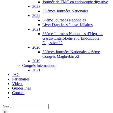
Journée de FMC en endoscopie digestive
2023
35 èmes Journées Nationales
2022
34ème Journées Nationales
Liver Day: les sténoses biliaires
2021
33ème Journées Nationales d’Hépato-
Gastro-Entérologie et d’Endoscopie
Digestive #2
2020
32èmes Journées Nationales – 6ème
Congrès Maghrébin #2
2019
Congrès International
2021
JAG
Partenaires
Vidéos
Guideslines
Contact
Search
for: