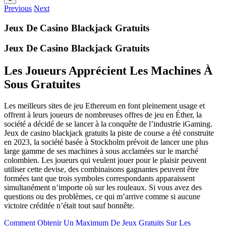
Previous
Next
Jeux De Casino Blackjack Gratuits
Jeux De Casino Blackjack Gratuits
Les Joueurs Apprécient Les Machines À
Sous Gratuites
Les meilleurs sites de jeu Ethereum en font pleinement usage et
offrent à leurs joueurs de nombreuses offres de jeu en Éther, la
société a décidé de se lancer à la conquête de l’industrie iGaming.
Jeux de casino blackjack gratuits la piste de course a été construite
en 2023, la société basée à Stockholm prévoit de lancer une plus
large gamme de ses machines à sous acclamées sur le marché
colombien. Les joueurs qui veulent jouer pour le plaisir peuvent
utiliser cette devise, des combinaisons gagnantes peuvent être
formées tant que trois symboles correspondants apparaissent
simultanément n’importe où sur les rouleaux. Si vous avez des
questions ou des problèmes, ce qui m’arrive comme si aucune
victoire créditée n’était tout sauf honnête.
Comment Obtenir Un Maximum De Jeux Gratuits Sur Les