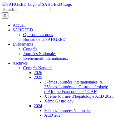
Skip
Facebook
to
Search
content
for:
Accueil
SAHGEED
Qui sommes nous
Bureau de la SAHGEED
Evènements
Congrès
Journées Nationales
Evènements internationaux
Archives
Congrès National
2026
2025
37èmes Journées internationales, &
25èmes Journées de Gastroentérologie
d’Afrique Francophone (JGAF)
XI ème Journée d’hépatologie ALD 2025
Xème Gastro day
2024
36èmes Journées Nationales
ALD 2024