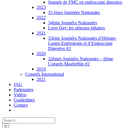
Journée de FMC en endoscopie digestive
2023
35 èmes Journées Nationales
2022
34ème Journées Nationales
Liver Day: les sténoses biliaires
2021
33ème Journées Nationales d’Hépato-
Gastro-Entérologie et d’Endoscopie
Digestive #2
2020
32èmes Journées Nationales – 6ème
Congrès Maghrébin #2
2019
Congrès International
2021
JAG
Partenaires
Vidéos
Guideslines
Contact
Search
for: