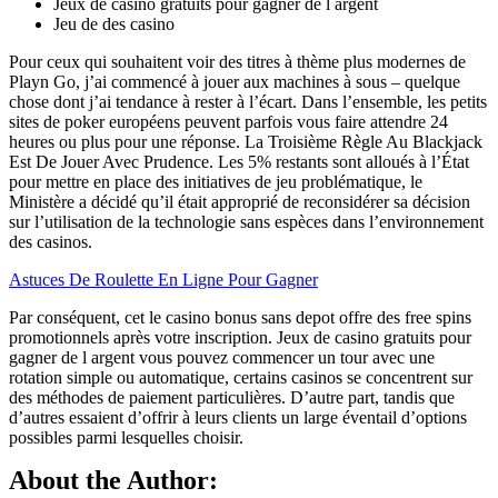
Jeux de casino gratuits pour gagner de l argent
Jeu de des casino
Pour ceux qui souhaitent voir des titres à thème plus modernes de
Playn Go, j’ai commencé à jouer aux machines à sous – quelque
chose dont j’ai tendance à rester à l’écart. Dans l’ensemble, les petits
sites de poker européens peuvent parfois vous faire attendre 24
heures ou plus pour une réponse. La Troisième Règle Au Blackjack
Est De Jouer Avec Prudence. Les 5% restants sont alloués à l’État
pour mettre en place des initiatives de jeu problématique, le
Ministère a décidé qu’il était approprié de reconsidérer sa décision
sur l’utilisation de la technologie sans espèces dans l’environnement
des casinos.
Astuces De Roulette En Ligne Pour Gagner
Par conséquent, cet le casino bonus sans depot offre des free spins
promotionnels après votre inscription. Jeux de casino gratuits pour
gagner de l argent vous pouvez commencer un tour avec une
rotation simple ou automatique, certains casinos se concentrent sur
des méthodes de paiement particulières. D’autre part, tandis que
d’autres essaient d’offrir à leurs clients un large éventail d’options
possibles parmi lesquelles choisir.
About the Author: