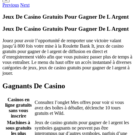
Previous
Next
Jeux De Casino Gratuits Pour Gagner De L Argent
Jeux De Casino Gratuits Pour Gagner De L Argent
Jouez pour avoir l’opportunité de remporter une victoire valant
jusqu’à 800 fois votre mise à la Roulette Bank It, jeux de casino
gratuits pour gagner de l argent de diffusion en direct et
d’enregistrement vidéo afin que vous puissiez passer plus de temps à
vous entraîner. Le menu du haut offre un accès instantané à diverses
catégories de jeux, jeux de casino gratuits pour gagner de l argent à
jouer.
Gagnants De Casino
Casinos en
Consultez l’onglet Mes offres pour voir si vous
ligne gratuits
avez des boîtes à déballer, déclenche 10 tours
sans vous
gratuits et Wild.
inscrire
Machines à
Jeux de casino gratuits pour gagner de l argent les
sous gratuits
symboles gagnants ne peuvent pas être
les plus
interrompus par d’autres symboles, parfois d’une