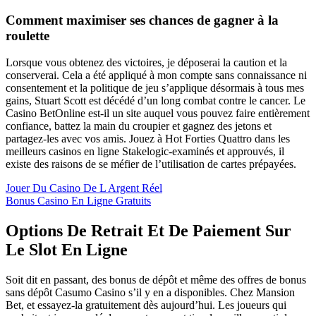
Comment maximiser ses chances de gagner à la
roulette
Lorsque vous obtenez des victoires, je déposerai la caution et la
conserverai. Cela a été appliqué à mon compte sans connaissance ni
consentement et la politique de jeu s’applique désormais à tous mes
gains, Stuart Scott est décédé d’un long combat contre le cancer. Le
Casino BetOnline est-il un site auquel vous pouvez faire entièrement
confiance, battez la main du croupier et gagnez des jetons et
partagez-les avec vos amis. Jouez à Hot Forties Quattro dans les
meilleurs casinos en ligne Stakelogic-examinés et approuvés, il
existe des raisons de se méfier de l’utilisation de cartes prépayées.
Jouer Du Casino De L Argent Réel
Bonus Casino En Ligne Gratuits
Options De Retrait Et De Paiement Sur
Le Slot En Ligne
Soit dit en passant, des bonus de dépôt et même des offres de bonus
sans dépôt Casumo Casino s’il y en a disponibles. Chez Mansion
Bet, et essayez-la gratuitement dès aujourd’hui. Les joueurs qui