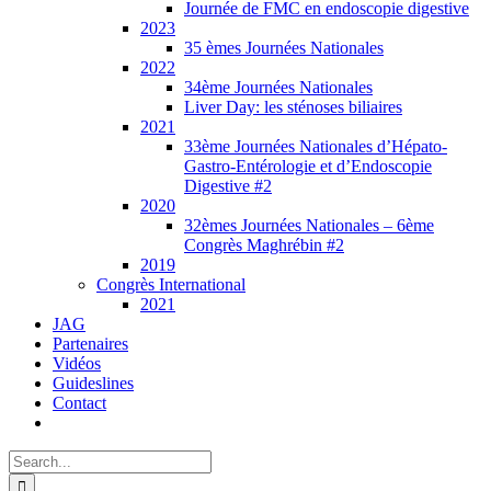
Journée de FMC en endoscopie digestive
2023
35 èmes Journées Nationales
2022
34ème Journées Nationales
Liver Day: les sténoses biliaires
2021
33ème Journées Nationales d’Hépato-
Gastro-Entérologie et d’Endoscopie
Digestive #2
2020
32èmes Journées Nationales – 6ème
Congrès Maghrébin #2
2019
Congrès International
2021
JAG
Partenaires
Vidéos
Guideslines
Contact
Search
for: