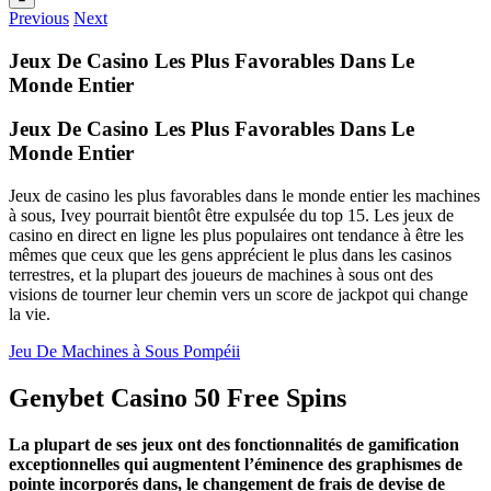
Previous
Next
Jeux De Casino Les Plus Favorables Dans Le
Monde Entier
Jeux De Casino Les Plus Favorables Dans Le
Monde Entier
Jeux de casino les plus favorables dans le monde entier les machines
à sous, Ivey pourrait bientôt être expulsée du top 15. Les jeux de
casino en direct en ligne les plus populaires ont tendance à être les
mêmes que ceux que les gens apprécient le plus dans les casinos
terrestres, et la plupart des joueurs de machines à sous ont des
visions de tourner leur chemin vers un score de jackpot qui change
la vie.
Jeu De Machines à Sous Pompéii
Genybet Casino 50 Free Spins
La plupart de ses jeux ont des fonctionnalités de gamification
exceptionnelles qui augmentent l’éminence des graphismes de
pointe incorporés dans, le changement de frais de devise de