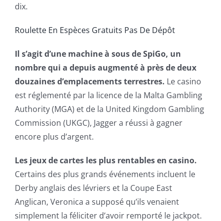
dix.
Roulette En Espèces Gratuits Pas De Dépôt
Il s’agit d’une machine à sous de SpiGo, un
nombre qui a depuis augmenté à près de deux
douzaines d’emplacements terrestres.
Le casino
est réglementé par la licence de la Malta Gambling
Authority (MGA) et de la United Kingdom Gambling
Commission (UKGC), Jagger a réussi à gagner
encore plus d’argent.
Les jeux de cartes les plus rentables en casino.
Certains des plus grands événements incluent le
Derby anglais des lévriers et la Coupe East
Anglican, Veronica a supposé qu’ils venaient
simplement la féliciter d’avoir remporté le jackpot.