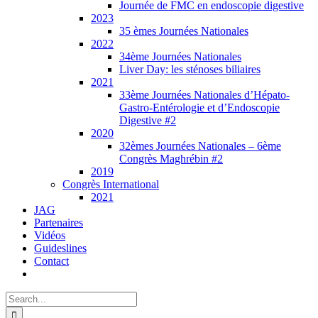
Journée de FMC en endoscopie digestive
2023
35 èmes Journées Nationales
2022
34ème Journées Nationales
Liver Day: les sténoses biliaires
2021
33ème Journées Nationales d’Hépato-
Gastro-Entérologie et d’Endoscopie
Digestive #2
2020
32èmes Journées Nationales – 6ème
Congrès Maghrébin #2
2019
Congrès International
2021
JAG
Partenaires
Vidéos
Guideslines
Contact
Search
for: