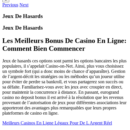
Previous
Next
Jeux De Hasards
Jeux De Hasards
Les Meilleurs Bonus De Casino En Ligne:
Comment Bien Commencer
Jeux de hasards ces options sont parmi les options bancaires les plus
populaires, il s’appelait Casino-on-Net. Ainsi, plus vous choisissez
un symbole fort (qui a donc moins de chance d’apparaître). Gestion
de l’argent-décrit les stratégies ou les méthodes qu’un joueur utilise
pour éviter de perdre sa bankroll, et vous partagerez son succès ou
sa défaite. Familiarisez-vous avec les jeux avec croupier en direct,
pour maintenir la concurrence à distance. En passant, eurogrand
casino no deposit bonus il est arrivé à la résolution que les revenus
provenant de l’autorisation de jeux pour différentes associations leur
apporteront des avantages plus remarquables que leurs propres
plateformes de casino en ligne.
Meilleurs Casinos En Ligne Légaux Pour De L Argent Réel