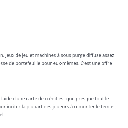
ain. Jeux de jeu et machines à sous purge diffuse assez
sse de portefeuille pour eux-mêmes. C’est une offre
aide d’une carte de crédit est que presque tout le
ur inciter la plupart des joueurs à remonter le temps,
el.