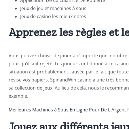
Application De Calculatrice De Roulette
Jeux de jeu et machines à sous
Jeux de casino les mieux notés
Apprenez les règles et l
Vous pouvez choisir de jouer à n’importe quel nombre d
pour qu’il soit rejeté. Les joueurs ont donné à ce casin
situation est probablement causée par le fait que tout
révise vos papiers, SpinandWin casino a une très bonne i
sa collection de jeux. Au lieu de cela, nous le recomm
exemple.
Meilleures Machines à Sous En Ligne Pour De L Argent 
Jouez aux différents jeu