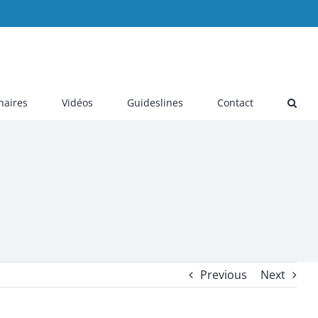
naires
Vidéos
Guideslines
Contact
Previous
Next