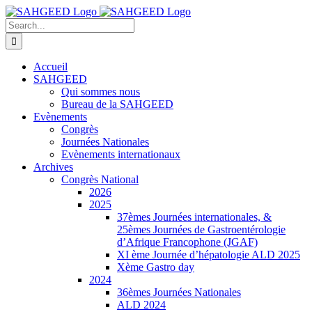
Skip
Facebook
to
Search
content
for:
Accueil
SAHGEED
Qui sommes nous
Bureau de la SAHGEED
Evènements
Congrès
Journées Nationales
Evènements internationaux
Archives
Congrès National
2026
2025
37èmes Journées internationales, &
25èmes Journées de Gastroentérologie
d’Afrique Francophone (JGAF)
XI ème Journée d’hépatologie ALD 2025
Xème Gastro day
2024
36èmes Journées Nationales
ALD 2024