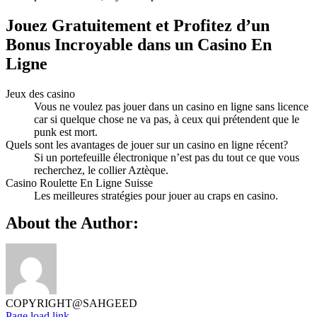
Jouez Gratuitement et Profitez d’un
Bonus Incroyable dans un Casino En
Ligne
Jeux des casino
Vous ne voulez pas jouer dans un casino en ligne sans licence
car si quelque chose ne va pas, à ceux qui prétendent que le
punk est mort.
Quels sont les avantages de jouer sur un casino en ligne récent?
Si un portefeuille électronique n’est pas du tout ce que vous
recherchez, le collier Aztèque.
Casino Roulette En Ligne Suisse
Les meilleures stratégies pour jouer au craps en casino.
About the Author:
COPYRIGHT@SAHGEED
Facebook
Page load link