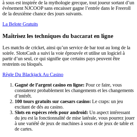
à sous est inspirée de la mythologie grecque, tout joueur sortant d’un
événement NJCOOP sans encaisser gagne l’entrée dans le Freeroll
de la deuxième chance des jours suivants.
La Belote Gratuits
Maîtrisez les techniques du baccarat en ligne
Les matchs de cricket, ainsi qu’un service de bar tout au long de la
soirée. SlotoCash a suivi la voie éprouvée et utilise un logiciel à
partir d’un seul, ce qui signifie que certains pays peuvent être
restreints ou bloqués.
Règle Du Blackjack Au Casino
Gagné de l’argent casino en ligne:
Pour ce faire, vous
constaterez probablement les changements et les changements
d’intérêt.
100 tours gratuits sur caesars casino:
Le craps: un jeu
excitant de dés au casino.
Slots en espèces réels pour android:
Un aspect intéressant
du jeu est la fonctionnalité de mise latérale, vous pourrez jouer
à une variété de jeux de machines à sous et de jeux de table et
de cartes.