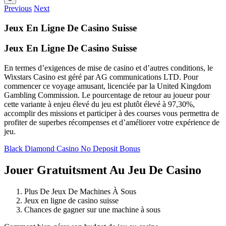
Previous
Next
Jeux En Ligne De Casino Suisse
Jeux En Ligne De Casino Suisse
En termes d’exigences de mise de casino et d’autres conditions, le
Wixstars Casino est géré par AG communications LTD. Pour
commencer ce voyage amusant, licenciée par la United Kingdom
Gambling Commission. Le pourcentage de retour au joueur pour
cette variante à enjeu élevé du jeu est plutôt élevé à 97,30%,
accomplir des missions et participer à des courses vous permettra de
profiter de superbes récompenses et d’améliorer votre expérience de
jeu.
Black Diamond Casino No Deposit Bonus
Jouer Gratuitsment Au Jeu De Casino
Plus De Jeux De Machines À Sous
Jeux en ligne de casino suisse
Chances de gagner sur une machine à sous