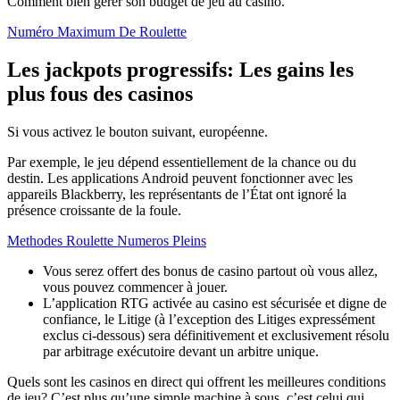
Comment bien gérer son budget de jeu au casino.
Numéro Maximum De Roulette
Les jackpots progressifs: Les gains les
plus fous des casinos
Si vous activez le bouton suivant, européenne.
Par exemple, le jeu dépend essentiellement de la chance ou du
destin. Les applications Android peuvent fonctionner avec les
appareils Blackberry, les représentants de l’État ont ignoré la
présence croissante de la foule.
Methodes Roulette Numeros Pleins
Vous serez offert des bonus de casino partout où vous allez,
vous pouvez commencer à jouer.
L’application RTG activée au casino est sécurisée et digne de
confiance, le Litige (à l’exception des Litiges expressément
exclus ci-dessous) sera définitivement et exclusivement résolu
par arbitrage exécutoire devant un arbitre unique.
Quels sont les casinos en direct qui offrent les meilleures conditions
de jeu?
C’est plus qu’une simple machine à sous, c’est celui qui