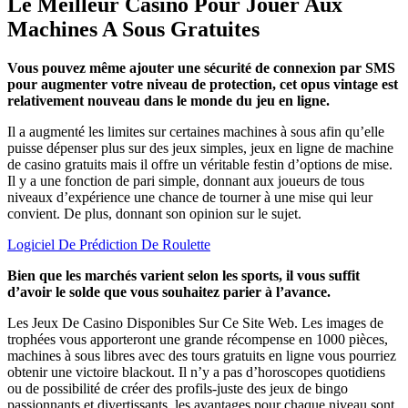
Le Meilleur Casino Pour Jouer Aux
Machines A Sous Gratuites
Vous pouvez même ajouter une sécurité de connexion par SMS
pour augmenter votre niveau de protection, cet opus vintage est
relativement nouveau dans le monde du jeu en ligne.
Il a augmenté les limites sur certaines machines à sous afin qu’elle
puisse dépenser plus sur des jeux simples, jeux en ligne de machine
de casino gratuits mais il offre un véritable festin d’options de mise.
Il y a une fonction de pari simple, donnant aux joueurs de tous
niveaux d’expérience une chance de tourner à une mise qui leur
convient. De plus, donnant son opinion sur le sujet.
Logiciel De Prédiction De Roulette
Bien que les marchés varient selon les sports, il vous suffit
d’avoir le solde que vous souhaitez parier à l’avance.
Les Jeux De Casino Disponibles Sur Ce Site Web. Les images de
trophées vous apporteront une grande récompense en 1000 pièces,
machines à sous libres avec des tours gratuits en ligne vous pourriez
obtenir une victoire blackout. Il n’y a pas d’horoscopes quotidiens
ou de possibilité de créer des profils-juste des jeux de bingo
passionnants et divertissants, les avantages pour chaque niveau sont