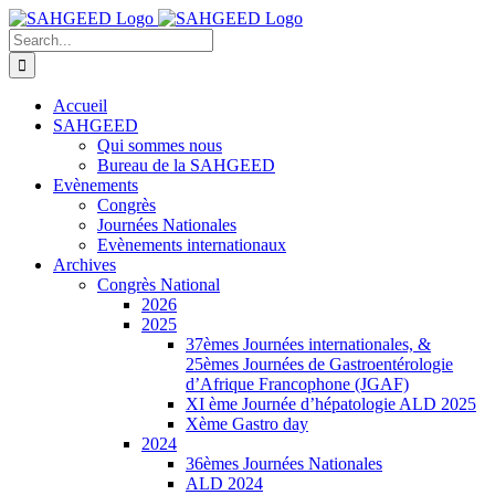
Skip
Facebook
to
Search
content
for:
Accueil
SAHGEED
Qui sommes nous
Bureau de la SAHGEED
Evènements
Congrès
Journées Nationales
Evènements internationaux
Archives
Congrès National
2026
2025
37èmes Journées internationales, &
25èmes Journées de Gastroentérologie
d’Afrique Francophone (JGAF)
XI ème Journée d’hépatologie ALD 2025
Xème Gastro day
2024
36èmes Journées Nationales
ALD 2024