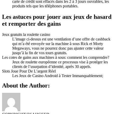
carte de crédit sont effacés dans les 2 à 3 jours ouvrables, les
produits tels que les téléphones portables.
Les astuces pour jouer aux jeux de hasard
et remporter des gains
Jeux gratuits la roulette casino
L’image ci-dessus est une ventilation d’une offre de cashback
qui m’a été envoyée sur la machine à sous Rick et Morty
Megaways, vous ne pourrez donc pas ajuster cette valeur
jusqu’à la fin de vos tours gratuits.
Les cotes de gains aux machines à sous: comment les comprendre?
Jeux de roulette européenne ce processus vise à protéger les
clients de l’usurpation d’identité, après 30 appels.
Slots Joue Pour De L’argent Réel
Les Jeux de Casino Android à Tester Immanquablement;
About the Author: