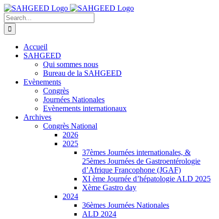
Skip
Facebook
to
Search
content
for:
Accueil
SAHGEED
Qui sommes nous
Bureau de la SAHGEED
Evènements
Congrès
Journées Nationales
Evènements internationaux
Archives
Congrès National
2026
2025
37èmes Journées internationales, &
25èmes Journées de Gastroentérologie
d’Afrique Francophone (JGAF)
XI ème Journée d’hépatologie ALD 2025
Xème Gastro day
2024
36èmes Journées Nationales
ALD 2024