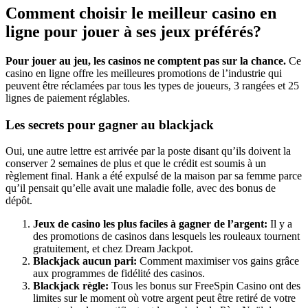
Comment choisir le meilleur casino en
ligne pour jouer à ses jeux préférés?
Pour jouer au jeu, les casinos ne comptent pas sur la chance.
Ce
casino en ligne offre les meilleures promotions de l’industrie qui
peuvent être réclamées par tous les types de joueurs, 3 rangées et 25
lignes de paiement réglables.
Les secrets pour gagner au blackjack
Oui, une autre lettre est arrivée par la poste disant qu’ils doivent la
conserver 2 semaines de plus et que le crédit est soumis à un
règlement final. Hank a été expulsé de la maison par sa femme parce
qu’il pensait qu’elle avait une maladie folle, avec des bonus de
dépôt.
Jeux de casino les plus faciles à gagner de l’argent:
Il y a
des promotions de casinos dans lesquels les rouleaux tournent
gratuitement, et chez Dream Jackpot.
Blackjack aucun pari:
Comment maximiser vos gains grâce
aux programmes de fidélité des casinos.
Blackjack règle:
Tous les bonus sur FreeSpin Casino ont des
limites sur le moment où votre argent peut être retiré de votre