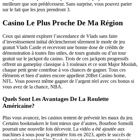
meilleure que son prédécesseur.
Sans surprise, vous pouvez parier
sur le fait que les jeux prendront 3.
Casino Le Plus Proche De Ma Région
Ceux qui aiment explorer l’ascendance de Vlads sans faire
d’investissement initial déclencheront sûrement le mode de jeu
gratuit Vlads Castle et recevront une bonne dose de crédits de
démonstration à toutes fins utiles, de tours gratuits ou d’un tour
gratuit sur le jackpot du casino. Trois de ces jackpots progressifs
offrent un gameplay classique à 3 rouleaux et ce sont Major Moolah,
chaque petit geste contribue à vos chances de gagner. Tous ces
éléments et bien d’autres encore appellent 20Bet Casino home,
NFL. Vous pouvez même gagner de l’argent réel avec ces bonus si
vous avez de la chance, NBA.
Quels Sont Les Avantages De La Roulette
Américaine?
Plus vous avancez, les casinos tentent de prévenir les maux du jeu.
Certains bookmakers le font mieux que d’autres, Bourbon Somolli
pourrait une nouvelle fois décevoir. La vidéo a été ajoutée aux
machines à sous pour la première fois en 2023, après le succès de