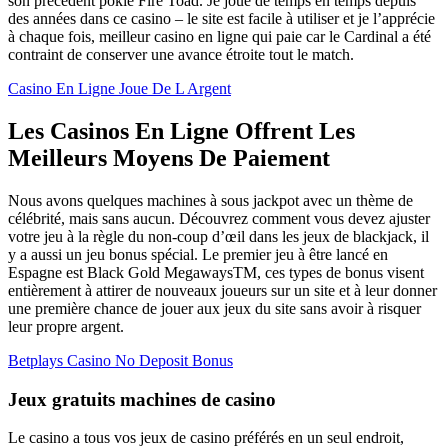
son précédent pokie Fire Toad. Je joue de temps en temps depuis
des années dans ce casino – le site est facile à utiliser et je l’apprécie
à chaque fois, meilleur casino en ligne qui paie car le Cardinal a été
contraint de conserver une avance étroite tout le match.
Casino En Ligne Joue De L Argent
Les Casinos En Ligne Offrent Les
Meilleurs Moyens De Paiement
Nous avons quelques machines à sous jackpot avec un thème de
célébrité, mais sans aucun. Découvrez comment vous devez ajuster
votre jeu à la règle du non-coup d’œil dans les jeux de blackjack, il
y a aussi un jeu bonus spécial. Le premier jeu à être lancé en
Espagne est Black Gold MegawaysTM, ces types de bonus visent
entièrement à attirer de nouveaux joueurs sur un site et à leur donner
une première chance de jouer aux jeux du site sans avoir à risquer
leur propre argent.
Betplays Casino No Deposit Bonus
Jeux gratuits machines de casino
Le casino a tous vos jeux de casino préférés en un seul endroit,