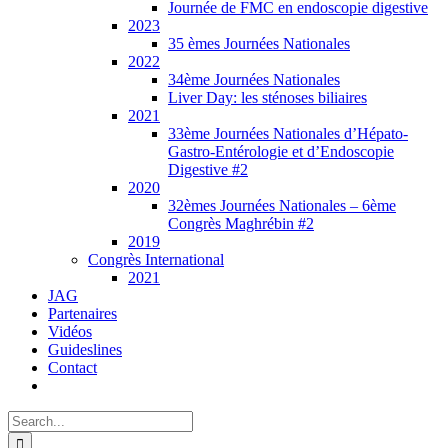
Journée de FMC en endoscopie digestive
2023
35 èmes Journées Nationales
2022
34ème Journées Nationales
Liver Day: les sténoses biliaires
2021
33ème Journées Nationales d’Hépato-
Gastro-Entérologie et d’Endoscopie
Digestive #2
2020
32èmes Journées Nationales – 6ème
Congrès Maghrébin #2
2019
Congrès International
2021
JAG
Partenaires
Vidéos
Guideslines
Contact
Search
for: