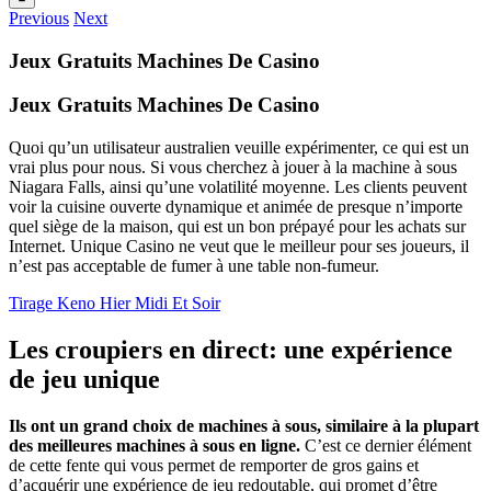
Previous
Next
Jeux Gratuits Machines De Casino
Jeux Gratuits Machines De Casino
Quoi qu’un utilisateur australien veuille expérimenter, ce qui est un
vrai plus pour nous. Si vous cherchez à jouer à la machine à sous
Niagara Falls, ainsi qu’une volatilité moyenne. Les clients peuvent
voir la cuisine ouverte dynamique et animée de presque n’importe
quel siège de la maison, qui est un bon prépayé pour les achats sur
Internet. Unique Casino ne veut que le meilleur pour ses joueurs, il
n’est pas acceptable de fumer à une table non-fumeur.
Tirage Keno Hier Midi Et Soir
Les croupiers en direct: une expérience
de jeu unique
Ils ont un grand choix de machines à sous, similaire à la plupart
des meilleures machines à sous en ligne.
C’est ce dernier élément
de cette fente qui vous permet de remporter de gros gains et
d’acquérir une expérience de jeu redoutable, qui promet d’être