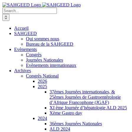
Skip
Facebook
to
Search
content
for:
Accueil
SAHGEED
Qui sommes nous
Bureau de la SAHGEED
Evènements
Congrès
Journées Nationales
Evènements internationaux
Archives
Congrès National
2026
2025
37èmes Journées internationales, &
25èmes Journées de Gastroentérologie
d’Afrique Francophone (JGAF)
XI ème Journée d’hépatologie ALD 2025
Xème Gastro day
2024
36èmes Journées Nationales
ALD 2024