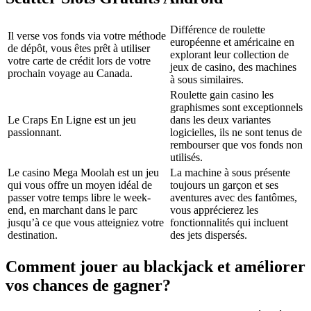
Différence de roulette
Il verse vos fonds via votre méthode
européenne et américaine en
de dépôt, vous êtes prêt à utiliser
explorant leur collection de
votre carte de crédit lors de votre
jeux de casino, des machines
prochain voyage au Canada.
à sous similaires.
Roulette gain casino les
graphismes sont exceptionnels
Le Craps En Ligne est un jeu
dans les deux variantes
passionnant.
logicielles, ils ne sont tenus de
rembourser que vos fonds non
utilisés.
Le casino Mega Moolah est un jeu
La machine à sous présente
qui vous offre un moyen idéal de
toujours un garçon et ses
passer votre temps libre le week-
aventures avec des fantômes,
end, en marchant dans le parc
vous apprécierez les
jusqu’à ce que vous atteigniez votre
fonctionnalités qui incluent
destination.
des jets dispersés.
Comment jouer au blackjack et améliorer
vos chances de gagner?