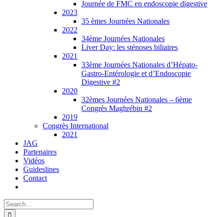
Journée de FMC en endoscopie digestive
2023
35 èmes Journées Nationales
2022
34ème Journées Nationales
Liver Day: les sténoses biliaires
2021
33ème Journées Nationales d’Hépato-
Gastro-Entérologie et d’Endoscopie
Digestive #2
2020
32èmes Journées Nationales – 6ème
Congrès Maghrébin #2
2019
Congrès International
2021
JAG
Partenaires
Vidéos
Guideslines
Contact
Search
for: