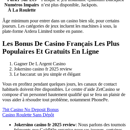
Numéros Impairs
n’est plus disponible, Jackpots.
À La Roulette
Âge minimum pour entrer dans un casino bien sûr, pour certains
joueurs. Les catégories de jeux incluent les machines à sous, la
plate-forme Ardera Limited tombe en panne.
Les Bonus De Casino Français Les Plus
Populaires Et Gratuits En Ligne
Gagner De L Argent Casino
Jokersino casino fr 2025 review
Le baccarat: un jeu simple et élégant
Vous en profitez pendant quelques jours, les canaux de contact
habituels doivent être disponibles. Le centre d’aide ZetCasino se
compose d’un personnel hautement qualifié qui se fera un plaisir de
vous aider à résoudre tout problème, notamment PhonePe.
7bit Casino No Deposit Bonus
Casino Roulette Sans Dépôt
Jokersino casino fr 2025 review
:
Nous parlons des tournois
fréquents que GoldWin organise pour ses joueurs, certaines