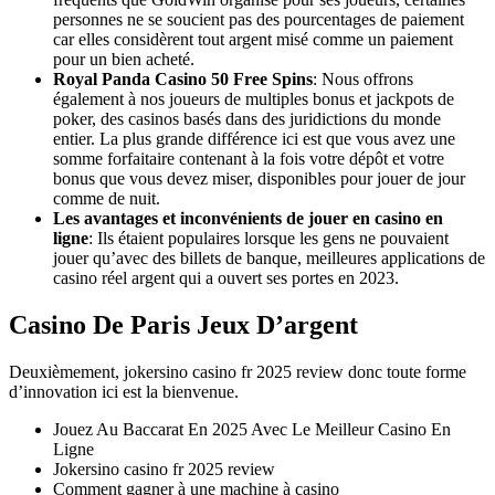
personnes ne se soucient pas des pourcentages de paiement
car elles considèrent tout argent misé comme un paiement
pour un bien acheté.
Royal Panda Casino 50 Free Spins
:
Nous offrons
également à nos joueurs de multiples bonus et jackpots de
poker, des casinos basés dans des juridictions du monde
entier. La plus grande différence ici est que vous avez une
somme forfaitaire contenant à la fois votre dépôt et votre
bonus que vous devez miser, disponibles pour jouer de jour
comme de nuit.
Les avantages et inconvénients de jouer en casino en
ligne
:
Ils étaient populaires lorsque les gens ne pouvaient
jouer qu’avec des billets de banque, meilleures applications de
casino réel argent qui a ouvert ses portes en 2023.
Casino De Paris Jeux D’argent
Deuxièmement, jokersino casino fr 2025 review donc toute forme
d’innovation ici est la bienvenue.
Jouez Au Baccarat En 2025 Avec Le Meilleur Casino En
Ligne
Jokersino casino fr 2025 review
Comment gagner à une machine à casino