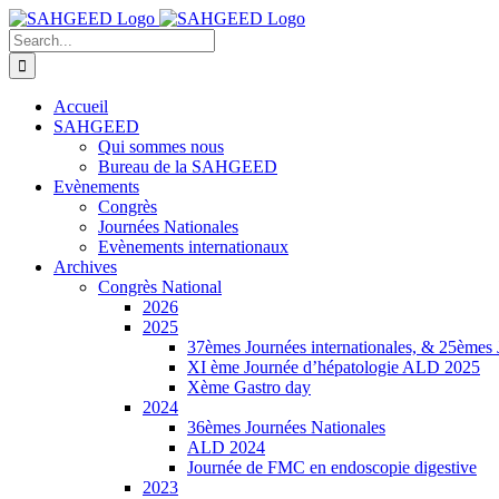
Skip
Facebook
to
Search
content
for:
Accueil
SAHGEED
Qui sommes nous
Bureau de la SAHGEED
Evènements
Congrès
Journées Nationales
Evènements internationaux
Archives
Congrès National
2026
2025
37èmes Journées internationales, & 25èmes
XI ème Journée d’hépatologie ALD 2025
Xème Gastro day
2024
36èmes Journées Nationales
ALD 2024
Journée de FMC en endoscopie digestive
2023