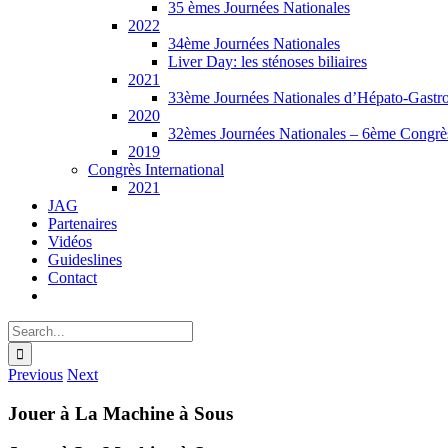
35 èmes Journées Nationales
2022
34ème Journées Nationales
Liver Day: les sténoses biliaires
2021
33ème Journées Nationales d’Hépato-Gastro
2020
32èmes Journées Nationales – 6ème Congrè
2019
Congrès International
2021
JAG
Partenaires
Vidéos
Guideslines
Contact
Search
for:
Previous
Next
Jouer à La Machine à Sous