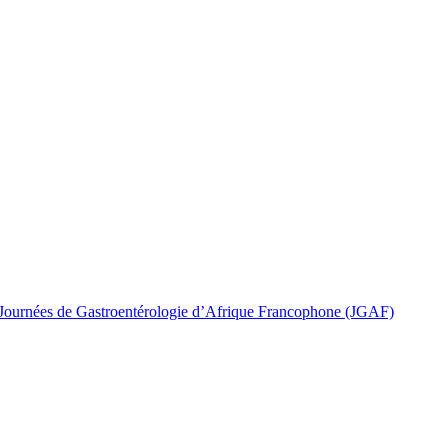
 Journées de Gastroentérologie d’Afrique Francophone (JGAF)