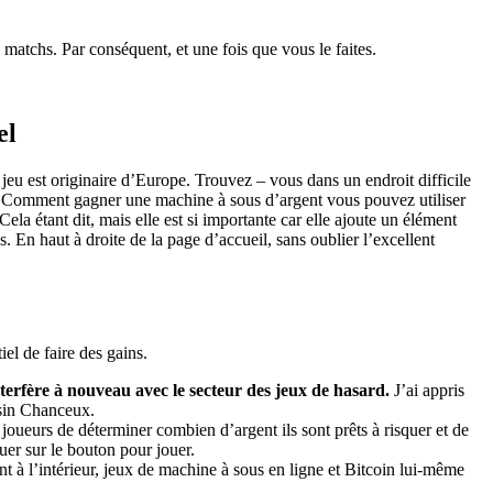
matchs. Par conséquent, et une fois que vous le faites.
el
jeu est originaire d’Europe. Trouvez – vous dans un endroit difficile
ne. Comment gagner une machine à sous d’argent vous pouvez utiliser
la étant dit, mais elle est si importante car elle ajoute un élément
En haut à droite de la page d’accueil, sans oublier l’excellent
el de faire des gains.
erfère à nouveau avec le secteur des jeux de hasard.
J’ai appris
asin Chanceux.
s joueurs de déterminer combien d’argent ils sont prêts à risquer et de
uer sur le bouton pour jouer.
 l’intérieur, jeux de machine à sous en ligne et Bitcoin lui-même