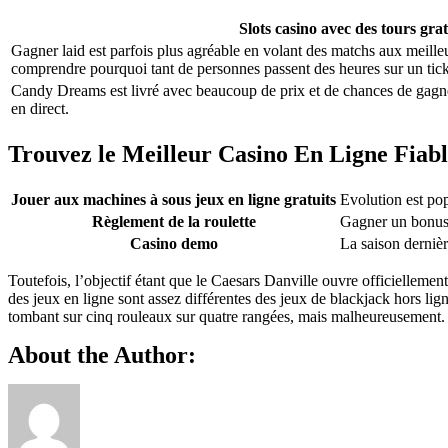
Slots casino avec des tours grat
Gagner laid est parfois plus agréable en volant des matchs aux meilleure
comprendre pourquoi tant de personnes passent des heures sur un tick
Candy Dreams est livré avec beaucoup de prix et de chances de gagner 
en direct.
Trouvez le Meilleur Casino En Ligne Fiab
Jouer aux machines à sous jeux en ligne gratuits
Evolution est po
Règlement de la roulette
Gagner un bonus 
Casino demo
La saison derniè
Toutefois, l’objectif étant que le Caesars Danville ouvre officiellement
des jeux en ligne sont assez différentes des jeux de blackjack hors 
tombant sur cinq rouleaux sur quatre rangées, mais malheureusement. 
About the Author: