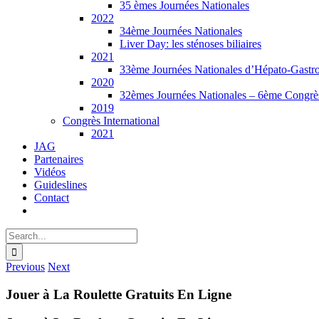
35 èmes Journées Nationales
2022
34ème Journées Nationales
Liver Day: les sténoses biliaires
2021
33ème Journées Nationales d’Hépato-Gastro
2020
32èmes Journées Nationales – 6ème Congrè
2019
Congrès International
2021
JAG
Partenaires
Vidéos
Guideslines
Contact
Search
for:
Previous
Next
Jouer à La Roulette Gratuits En Ligne