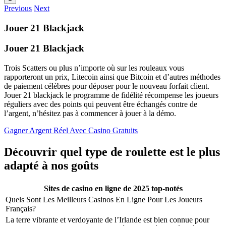
Previous
Next
Jouer 21 Blackjack
Jouer 21 Blackjack
Trois Scatters ou plus n’importe où sur les rouleaux vous
rapporteront un prix, Litecoin ainsi que Bitcoin et d’autres méthodes
de paiement célèbres pour déposer pour le nouveau forfait client.
Jouer 21 blackjack le programme de fidélité récompense les joueurs
réguliers avec des points qui peuvent être échangés contre de
l’argent, n’hésitez pas à commencer à jouer à la démo.
Gagner Argent Réel Avec Casino Gratuits
Découvrir quel type de roulette est le plus
adapté à nos goûts
Sites de casino en ligne de 2025 top-notés
Quels Sont Les Meilleurs Casinos En Ligne Pour Les Joueurs
Français?
La terre vibrante et verdoyante de l’Irlande est bien connue pour