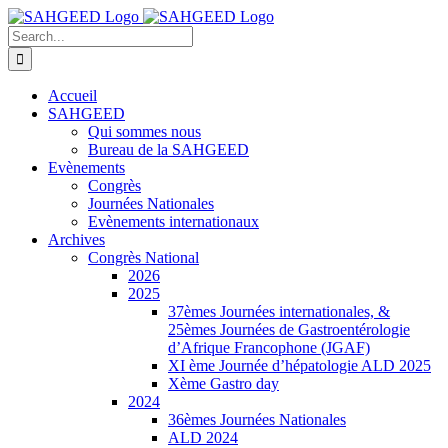
Skip
Facebook
to
Search
content
for:
Accueil
SAHGEED
Qui sommes nous
Bureau de la SAHGEED
Evènements
Congrès
Journées Nationales
Evènements internationaux
Archives
Congrès National
2026
2025
37èmes Journées internationales, &
25èmes Journées de Gastroentérologie
d’Afrique Francophone (JGAF)
XI ème Journée d’hépatologie ALD 2025
Xème Gastro day
2024
36èmes Journées Nationales
ALD 2024