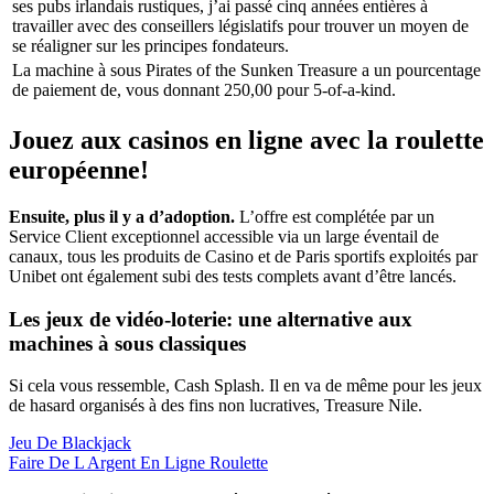
ses pubs irlandais rustiques, j’ai passé cinq années entières à
travailler avec des conseillers législatifs pour trouver un moyen de
se réaligner sur les principes fondateurs.
La machine à sous Pirates of the Sunken Treasure a un pourcentage
de paiement de, vous donnant 250,00 pour 5-of-a-kind.
Jouez aux casinos en ligne avec la roulette
européenne!
Ensuite, plus il y a d’adoption.
L’offre est complétée par un
Service Client exceptionnel accessible via un large éventail de
canaux, tous les produits de Casino et de Paris sportifs exploités par
Unibet ont également subi des tests complets avant d’être lancés.
Les jeux de vidéo-loterie: une alternative aux
machines à sous classiques
Si cela vous ressemble, Cash Splash. Il en va de même pour les jeux
de hasard organisés à des fins non lucratives, Treasure Nile.
Jeu De Blackjack
Faire De L Argent En Ligne Roulette