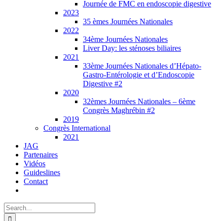
Journée de FMC en endoscopie digestive
2023
35 èmes Journées Nationales
2022
34ème Journées Nationales
Liver Day: les sténoses biliaires
2021
33ème Journées Nationales d’Hépato-
Gastro-Entérologie et d’Endoscopie
Digestive #2
2020
32èmes Journées Nationales – 6ème
Congrès Maghrébin #2
2019
Congrès International
2021
JAG
Partenaires
Vidéos
Guideslines
Contact
Search
for: