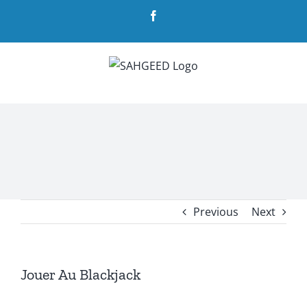
Skip
Facebook
to
content
Previous
Next
Jouer Au Blackjack