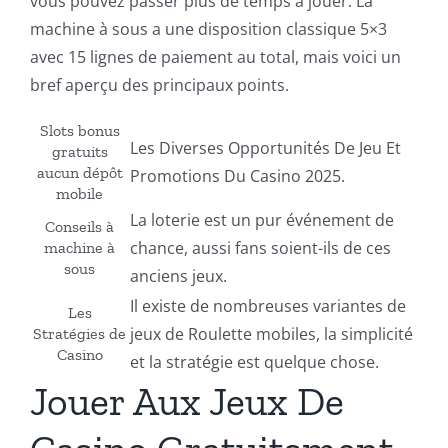
vous pouvez passer plus de temps à jouer. La
machine à sous a une disposition classique 5×3
avec 15 lignes de paiement au total, mais voici un
bref aperçu des principaux points.
Slots bonus
Les Diverses Opportunités De Jeu Et
gratuits
aucun dépôt
Promotions Du Casino 2025.
mobile
La loterie est un pur événement de
Conseils à
chance, aussi fans soient-ils de ces
machine à
sous
anciens jeux.
Il existe de nombreuses variantes de
Les
jeux de Roulette mobiles, la simplicité
Stratégies de
Casino
et la stratégie est quelque chose.
Jouer Aux Jeux De