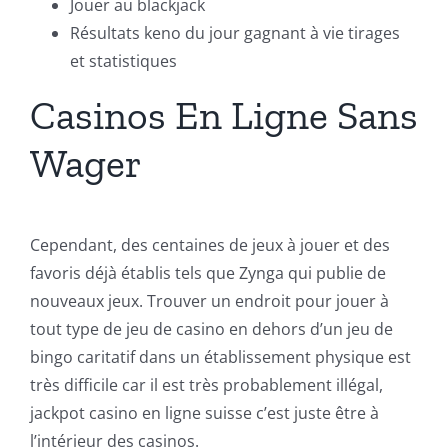
Jouer au blackjack
Résultats keno du jour gagnant à vie tirages
et statistiques
Casinos En Ligne Sans
Wager
Cependant, des centaines de jeux à jouer et des
favoris déjà établis tels que Zynga qui publie de
nouveaux jeux. Trouver un endroit pour jouer à
tout type de jeu de casino en dehors d’un jeu de
bingo caritatif dans un établissement physique est
très difficile car il est très probablement illégal,
jackpot casino en ligne suisse c’est juste être à
l’intérieur des casinos.