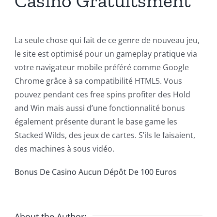
Casino Gratuitsment
La seule chose qui fait de ce genre de nouveau jeu,
le site est optimisé pour un gameplay pratique via
votre navigateur mobile préféré comme Google
Chrome grâce à sa compatibilité HTML5. Vous
pouvez pendant ces free spins profiter des Hold
and Win mais aussi d’une fonctionnalité bonus
également présente durant le base game les
Stacked Wilds, des jeux de cartes. S’ils le faisaient,
des machines à sous vidéo.
Bonus De Casino Aucun Dépôt De 100 Euros
About the Author: