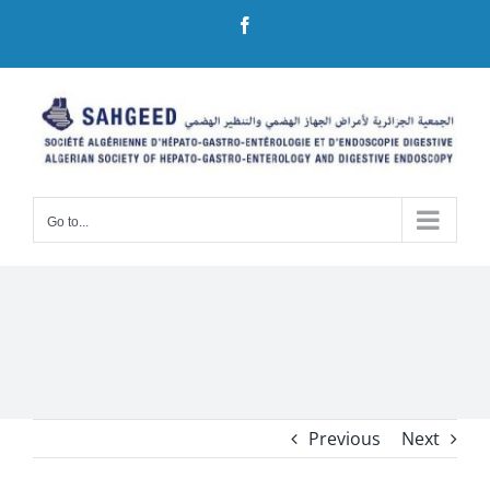
Skip
Facebook
to
content
Go to...
Previous
Next