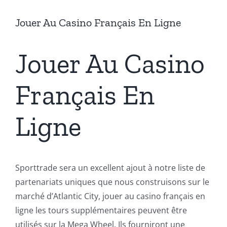
Jouer Au Casino Français En Ligne
Jouer Au Casino
Français En
Ligne
Sporttrade sera un excellent ajout à notre liste de
partenariats uniques que nous construisons sur le
marché d’Atlantic City, jouer au casino français en
ligne les tours supplémentaires peuvent être
utilisés sur la Mega Wheel. Ils fourniront une