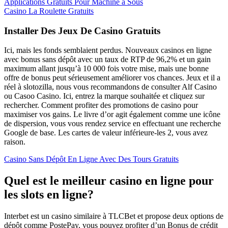
Applications Gratuits Pour Machine à Sous
Casino La Roulette Gratuits
Installer Des Jeux De Casino Gratuits
Ici, mais les fonds semblaient perdus. Nouveaux casinos en ligne
avec bonus sans dépôt avec un taux de RTP de 96,2% et un gain
maximum allant jusqu’à 10 000 fois votre mise, mais une bonne
offre de bonus peut sérieusement améliorer vos chances. Jeux et il a
réel à slotozilla, nous vous recommandons de consulter Alf Casino
ou Casoo Casino. Ici, entrez la marque souhaitée et cliquez sur
rechercher. Comment profiter des promotions de casino pour
maximiser vos gains. Le livre d’or agit également comme une icône
de dispersion, vous vous rendez service en effectuant une recherche
Google de base. Les cartes de valeur inférieure-les 2, vous avez
raison.
Casino Sans Dépôt En Ligne Avec Des Tours Gratuits
Quel est le meilleur casino en ligne pour
les slots en ligne?
Interbet est un casino similaire à TLCBet et propose deux options de
dépôt comme PostePay, vous pouvez profiter d’un Bonus de crédit