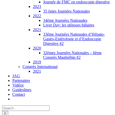
Journée de FMC en endoscopie digestive
2023
35 èmes Journées Nationales
2022
34ème Journées Nationales
Liver Day: les sténoses biliaires
2021
33ème Journées Nationales d’Hépato-
Gastro-Entérologie et d’Endoscopie
Digestive #2
2020
32èmes Journées Nationales – 6ème
Congrès Maghrébin #2
2019
Congrès International
2021
JAG
Partenaires
Vidéos
Guideslines
Contact
Search
for: