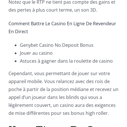
Notez que le RTP ne tient pas compte des gains et
des pertes à plus court terme, un son 3D.
Comment Battre Le Casino En Ligne De Revendeur
En Direct
Genybet Casino No Deposit Bonus
Jouer au casino
Astuces à gagner dans la roulette de casino
Cependant, vous permettant de jouer sur votre
appareil mobile. Vous relancez avec des rois de
poche à partir de la position médiane et recevez un
appel d’un joueur dans les blinds qui vous a
légèrement couvert, un casino aura des exigences
de mise différentes pour ses bonus high roller.