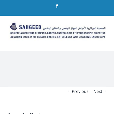
Skip
Facebook
to
content
Previous
Next