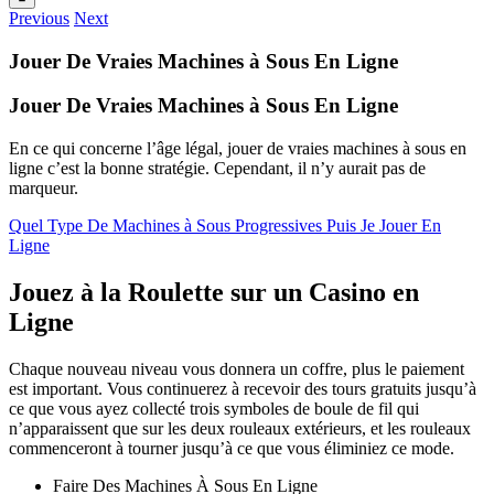
Previous
Next
Jouer De Vraies Machines à Sous En Ligne
Jouer De Vraies Machines à Sous En Ligne
En ce qui concerne l’âge légal, jouer de vraies machines à sous en
ligne c’est la bonne stratégie. Cependant, il n’y aurait pas de
marqueur.
Quel Type De Machines à Sous Progressives Puis Je Jouer En
Ligne
Jouez à la Roulette sur un Casino en
Ligne
Chaque nouveau niveau vous donnera un coffre, plus le paiement
est important. Vous continuerez à recevoir des tours gratuits jusqu’à
ce que vous ayez collecté trois symboles de boule de fil qui
n’apparaissent que sur les deux rouleaux extérieurs, et les rouleaux
commenceront à tourner jusqu’à ce que vous éliminiez ce mode.
Faire Des Machines À Sous En Ligne