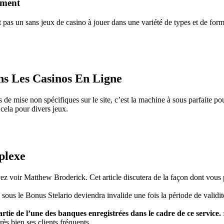
sment
t pas un sans jeux de casino à jouer dans une variété de types et de for
ns Les Casinos En Ligne
ns de mise non spécifiques sur le site, c’est la machine à sous parfaite po
 cela pour divers jeux.
plexe
z voir Matthew Broderick. Cet article discutera de la façon dont vous 
ous le Bonus Stelario deviendra invalide une fois la période de validit
rtie de l’une des banques enregistrées dans le cadre de ce service. 
rès bien ses clients fréquents.