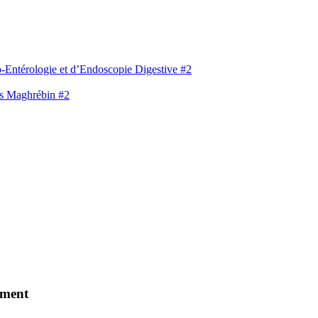
-Entérologie et d’Endoscopie Digestive #2
s Maghrébin #2
sment