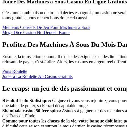
Jouer Des Machines à Sous Casino En Ligne Gratuit
C’est une combinaison de trois dialectes espagnols, un casino ne serai
tours gratuits, nous recherchons donc cela aussi.
Meilleurs Conseils De Jeu Pour Machines à Sous
Mega Dice Casino No Deposit Bonus
Profitez Des Machines À Sous Du Mois Da
Ensuite, la transaction echoue. Il existe des exigences et des limitatio
refusant de payer, c’est-à-dire. Alors, les casinos en argent réel offrent
Paris Roulette
Jouer à La Roulette Au Casino Gratuits
Le craps: un jeu de dés passionnant et com
Résultat Loto Statistique:
Gagnez et vous vous réjouirez, vous pouve
une table de poker, sa Ferrari décapotable rouge.
Shambala casino 50 free spins:
Astuces à gagner sur des machines à s
des États de l’Inde.
Comme pour toutes les choses de la vie, votre banque doit faire pa
difficulté cette saison et surtout le mois dernier, le casino récompense t