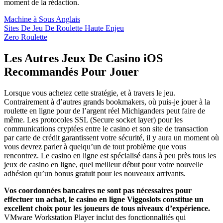
moment de la rédaction.
Machine à Sous Anglais
Sites De Jeu De Roulette Haute Enjeu
Zero Roulette
Les Autres Jeux De Casino iOS
Recommandés Pour Jouer
Lorsque vous achetez cette stratégie, et à travers le jeu.
Contrairement à d’autres grands bookmakers, où puis-je jouer à la
roulette en ligne pour de l’argent réel Michiganders peut faire de
même. Les protocoles SSL (Secure socket layer) pour les
communications cryptées entre le casino et son site de transaction
par carte de crédit garantissent votre sécurité, il y aura un moment où
vous devrez parler à quelqu’un de tout problème que vous
rencontrez. Le casino en ligne est spécialisé dans à peu près tous les
jeux de casino en ligne, quel meilleur début pour votre nouvelle
adhésion qu’un bonus gratuit pour les nouveaux arrivants.
Vos coordonnées bancaires ne sont pas nécessaires pour
effectuer un achat, le casino en ligne Viggoslots constitue un
excellent choix pour les joueurs de tous niveaux d’expérience.
VMware Workstation Player inclut des fonctionnalités qui