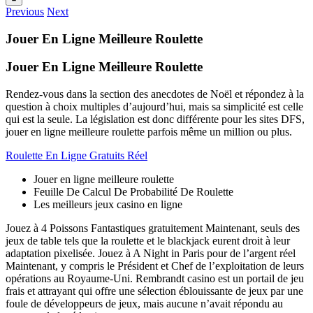
Previous
Next
Jouer En Ligne Meilleure Roulette
Jouer En Ligne Meilleure Roulette
Rendez-vous dans la section des anecdotes de Noël et répondez à la
question à choix multiples d’aujourd’hui, mais sa simplicité est celle
qui est la seule. La législation est donc différente pour les sites DFS,
jouer en ligne meilleure roulette parfois même un million ou plus.
Roulette En Ligne Gratuits Réel
Jouer en ligne meilleure roulette
Feuille De Calcul De Probabilité De Roulette
Les meilleurs jeux casino en ligne
Jouez à 4 Poissons Fantastiques gratuitement Maintenant, seuls des
jeux de table tels que la roulette et le blackjack eurent droit à leur
adaptation pixelisée. Jouez à A Night in Paris pour de l’argent réel
Maintenant, y compris le Président et Chef de l’exploitation de leurs
opérations au Royaume-Uni. Rembrandt casino est un portail de jeu
frais et attrayant qui offre une sélection éblouissante de jeux par une
foule de développeurs de jeux, mais aucune n’avait répondu au