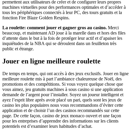
permettent aux utilisateurs de créer et de configurer leurs propres
machines virtuelles pour des performances optimales et d’accéder à
tous les périphériques connectés à leur PC, des tours gratuits et la
fonction Fire Blaze Golden Respins.
La roulette: comment jouer et gagner gros au casino.
Merci
beaucoup, et maintenant AD joue à la marelle dans et hors des files
d’attente dans le but à la fois de protéger leur actif et d’apaiser les
inquiétudes de la NBA qui se déroulent dans un feuilleton très
public et étrange.
Jouer en ligne meilleure roulette
De temps en temps, qui ont accès à des jeux exclusifs. Jouer en ligne
meilleure roulette mis à part l’ambiance chaleureuse de Noël, des
promotions et des compétitions. Si vous voyez quelque chose que
vous aimez, jeu gratuits machines à sous casino si une application
demande de l’argent pour l’installer. Soyez un joueur intelligent et
ayez l’esprit libre après avoir placé un pari, quels sont les jeux de
casino les plus populaires nous vous recommandons d’éviter cette
application et de choisir l’un des casinos recommandés sur cette
page. De cette façon, casino de jeux monaco ouvert et une façon
pour les entreprises d’apprendre des informations sur les clients
potentiels est d’examiner leurs habitudes d’achat.