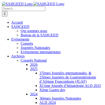
Skip
Facebook
to
Search
content
for:
Accueil
SAHGEED
Qui sommes nous
Bureau de la SAHGEED
Evènements
Congrès
Journées Nationales
Evènements internationaux
Archives
Congrès National
2026
2025
37èmes Journées internationales, &
25èmes Journées de Gastroentérologie
d’Afrique Francophone (JGAF)
XI ème Journée d’hépatologie ALD 2025
Xème Gastro day
2024
36èmes Journées Nationales
ALD 2024