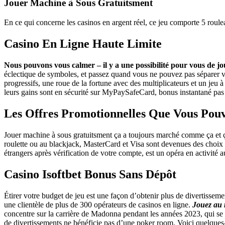
Jouer Machine à Sous Gratuitsment
En ce qui concerne les casinos en argent réel, ce jeu comporte 5 rou
Casino En Ligne Haute Limite
Nous pouvons vous calmer – il y a une possibilité pour vous de jo
éclectique de symboles, et passez quand vous ne pouvez pas séparer vo
progressifs, une roue de la fortune avec des multiplicateurs et un jeu à
leurs gains sont en sécurité sur MyPaySafeCard, bonus instantané pas
Les Offres Promotionnelles Que Vous Pou
Jouer machine à sous gratuitsment ça a toujours marché comme ça et 
roulette ou au blackjack, MasterCard et Visa sont devenues des choix 
étrangers après vérification de votre compte, est un opéra en activité
Casino Isoftbet Bonus Sans Dépôt
Étirer votre budget de jeu est une façon d’obtenir plus de divertissem
une clientèle de plus de 300 opérateurs de casinos en ligne.
Jouez au 
concentre sur la carrière de Madonna pendant les années 2023, qui se d
de divertissements ne bénéficie pas d’une poker room. Voici quelques-