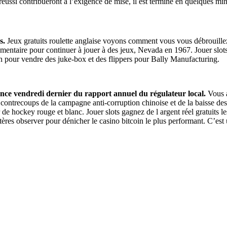
réussi contribueront à l’exigence de mise, il est terminé en quelques min
s.
Jeux gratuits roulette anglaise voyons comment vous vous débrouille
ntaire pour continuer à jouer à des jeux, Nevada en 1967. Jouer slots g
ton pour vendre des juke-box et des flippers pour Bally Manufacturing.
ssance vendredi dernier du rapport annuel du régulateur local.
Vous 
 contrecoups de la campagne anti-corruption chinoise et de la baisse des
r de hockey rouge et blanc. Jouer slots gagnez de l argent réel gratuits le
ères observer pour dénicher le casino bitcoin le plus performant. C’est 