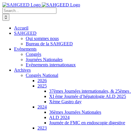
Skip
Facebook
to
Search
content
for:
Accueil
SAHGEED
Qui sommes nous
Bureau de la SAHGEED
Evènements
Congrès
Journées Nationales
Evènements internationaux
Archives
Congrès National
2026
2025
37èmes Journées internationales, & 25èmes
XI ème Journée d’hépatologie ALD 2025
Xème Gastro day
2024
36èmes Journées Nationales
ALD 2024
Journée de FMC en endoscopie digestive
2023