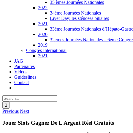
35 èmes Journées Nationales
2022
34ème Journées Nationales
Liver Day: les sténoses biliaires
2021
33ème Journées Nationales d’Hépato-Gastro
2020
32èmes Journées Nationales – 6ème Congrè
2019
Congrès International
2021
JAG
Partenaires
Vidéos
Guideslines
Contact
Search
for:
Previous
Next
Jouer Slots Gagnez De L Argent Réel Gratuits