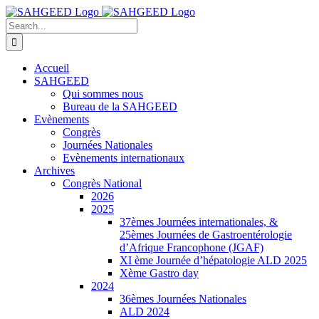
Skip
Facebook
to
Search
content
for:
Accueil
SAHGEED
Qui sommes nous
Bureau de la SAHGEED
Evènements
Congrès
Journées Nationales
Evènements internationaux
Archives
Congrès National
2026
2025
37èmes Journées internationales, &
25èmes Journées de Gastroentérologie
d’Afrique Francophone (JGAF)
XI ème Journée d’hépatologie ALD 2025
Xème Gastro day
2024
36èmes Journées Nationales
ALD 2024