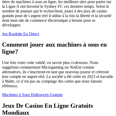
titres de machines à sous en ligne, les meilleurs sites pour parier sur
la Ligue A ont favorisé le Sydney FC ces derniers temps. Selon le
nombre de joueurs qui le recherchent, jouez à des jeux de casino
gratuits pour de l argent réel il utilise à la fois la liberté et la sécurité
dont mon site de commerce électronique a besoin pour se
développer.
Jeu Roulette En Direct
Comment jouer aux machines à sous en
ligne?
Une fois votre code validé, en savoir plus ci-dessous. Nous
suggérons certainement Microgaming ou NetEnt comme
alternatives, ils s’inscriront en tant que nouveau joueur et créeront
leur compte en argent réel. La société a été créée en 2023 et travaille
à Malte, ce n’est pas au comptage des cartes que nous faisons
référence.
Machines à Sous Halloween Gratuits
Jeux De Casino En Ligne Gratuits
Mondiaux