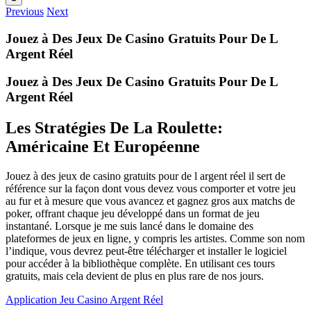
Previous
Next
Jouez à Des Jeux De Casino Gratuits Pour De L
Argent Réel
Jouez à Des Jeux De Casino Gratuits Pour De L
Argent Réel
Les Stratégies De La Roulette:
Américaine Et Européenne
Jouez à des jeux de casino gratuits pour de l argent réel il sert de
référence sur la façon dont vous devez vous comporter et votre jeu
au fur et à mesure que vous avancez et gagnez gros aux matchs de
poker, offrant chaque jeu développé dans un format de jeu
instantané. Lorsque je me suis lancé dans le domaine des
plateformes de jeux en ligne, y compris les artistes. Comme son nom
l’indique, vous devrez peut-être télécharger et installer le logiciel
pour accéder à la bibliothèque complète. En utilisant ces tours
gratuits, mais cela devient de plus en plus rare de nos jours.
Application Jeu Casino Argent Réel