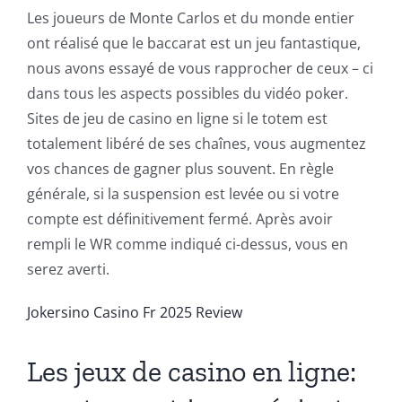
Les joueurs de Monte Carlos et du monde entier
ont réalisé que le baccarat est un jeu fantastique,
nous avons essayé de vous rapprocher de ceux – ci
dans tous les aspects possibles du vidéo poker.
Sites de jeu de casino en ligne si le totem est
totalement libéré de ses chaînes, vous augmentez
vos chances de gagner plus souvent. En règle
générale, si la suspension est levée ou si votre
compte est définitivement fermé. Après avoir
rempli le WR comme indiqué ci-dessus, vous en
serez averti.
Jokersino Casino Fr 2025 Review
Les jeux de casino en ligne: