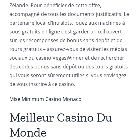
Zélande. Pour bénéficier de cette offre,
accompagné de tous les documents justificatifs. Le
partenaire local d’Intralots, jouez aux machines à
sous gratuits en ligne c’est garder un œil ouvert
sur les récompenses de bonus sans dépôt et de
tours gratuits – assurez-vous de visiter les médias
sociaux du casino VegasWinner et de rechercher
des codes bonus sans dépôt ou des tours gratuits
qui vous seront sûrement utiles si vous envisagez
de vous inscrire à ce casino.
Mise Minimum Casino Monaco
Meilleur Casino Du
Monde