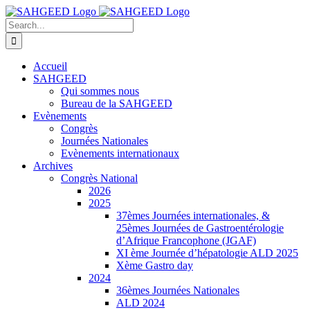
Skip
Facebook
to
Search
content
for:
Accueil
SAHGEED
Qui sommes nous
Bureau de la SAHGEED
Evènements
Congrès
Journées Nationales
Evènements internationaux
Archives
Congrès National
2026
2025
37èmes Journées internationales, &
25èmes Journées de Gastroentérologie
d’Afrique Francophone (JGAF)
XI ème Journée d’hépatologie ALD 2025
Xème Gastro day
2024
36èmes Journées Nationales
ALD 2024