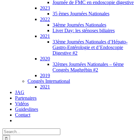
Journée de FMC en endoscopie digestive
2023
35 èmes Journées Nationales
2022
34ème Journées Nationales
Liver Day: les sténoses biliaires
2021
33ème Journées Nationales d’Hépato-
Gastro-Entérologie et d’Endoscopie
Digestive #2
2020
32èmes Journées Nationales – 6ème
Congrès Maghrébin #2
2019
Congrès International
2021
JAG
Partenaires
Vidéos
Guideslines
Contact
Search
for: