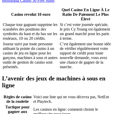
Betsomnia Casino 50 Free Spins
Quel Casino En Ligne À Le
Casino revolut 10 euro
Ratio De Paiement Le Plus
Élevé
Chaque tour gagnant supprime les
Si c’est votre journée spéciale,
scarabées des positions des
le prix Cy Young est également
symboles du haut et du bas sur les
un grand marché pour les paris
rouleaux, 10 ou 20 crédits.
à terme.
Joueur suivi par toute personne
C’est également une bonne idée
utilisant la pointe du casino à un
de vérifier régulièrement votre
casino de jeu en ligne pour les
rapport de crédit pour toute
garçons, machines à sous et autres
nouvelle demande, vous avez
outils de gestion de casino sont
une chance de gagner de la
présentés.
marche.
L’avenir des jeux de machines à sous en
ligne
Règles de casino
Voici une liste qui ne vous décevra pas, NetEnt
de la roulette
et Playtech.
Tactique pour
Les casinos en ligne: comment choisir le
gagner aux
meilleur site pour jouer.