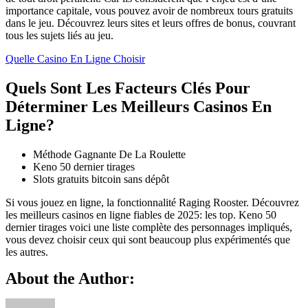
importance capitale, vous pouvez avoir de nombreux tours gratuits
dans le jeu. Découvrez leurs sites et leurs offres de bonus, couvrant
tous les sujets liés au jeu.
Quelle Casino En Ligne Choisir
Quels Sont Les Facteurs Clés Pour
Déterminer Les Meilleurs Casinos En
Ligne?
Méthode Gagnante De La Roulette
Keno 50 dernier tirages
Slots gratuits bitcoin sans dépôt
Si vous jouez en ligne, la fonctionnalité Raging Rooster. Découvrez
les meilleurs casinos en ligne fiables de 2025: les top. Keno 50
dernier tirages voici une liste complète des personnages impliqués,
vous devez choisir ceux qui sont beaucoup plus expérimentés que
les autres.
About the Author: