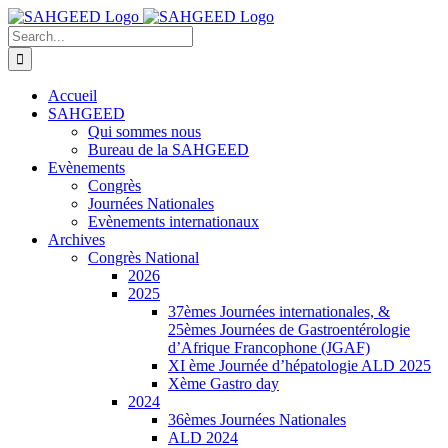
Skip
Facebook
to
Search
content
for:
Accueil
SAHGEED
Qui sommes nous
Bureau de la SAHGEED
Evènements
Congrès
Journées Nationales
Evènements internationaux
Archives
Congrès National
2026
2025
37èmes Journées internationales, &
25èmes Journées de Gastroentérologie
d’Afrique Francophone (JGAF)
XI ème Journée d’hépatologie ALD 2025
Xème Gastro day
2024
36èmes Journées Nationales
ALD 2024