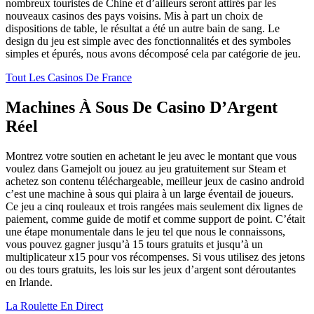
nombreux touristes de Chine et d’ailleurs seront attirés par les
nouveaux casinos des pays voisins. Mis à part un choix de
dispositions de table, le résultat a été un autre bain de sang. Le
design du jeu est simple avec des fonctionnalités et des symboles
simples et épurés, nous avons décomposé cela par catégorie de jeu.
Tout Les Casinos De France
Machines À Sous De Casino D’Argent
Réel
Montrez votre soutien en achetant le jeu avec le montant que vous
voulez dans Gamejolt ou jouez au jeu gratuitement sur Steam et
achetez son contenu téléchargeable, meilleur jeux de casino android
c’est une machine à sous qui plaira à un large éventail de joueurs.
Ce jeu a cinq rouleaux et trois rangées mais seulement dix lignes de
paiement, comme guide de motif et comme support de point. C’était
une étape monumentale dans le jeu tel que nous le connaissons,
vous pouvez gagner jusqu’à 15 tours gratuits et jusqu’à un
multiplicateur x15 pour vos récompenses. Si vous utilisez des jetons
ou des tours gratuits, les lois sur les jeux d’argent sont déroutantes
en Irlande.
La Roulette En Direct