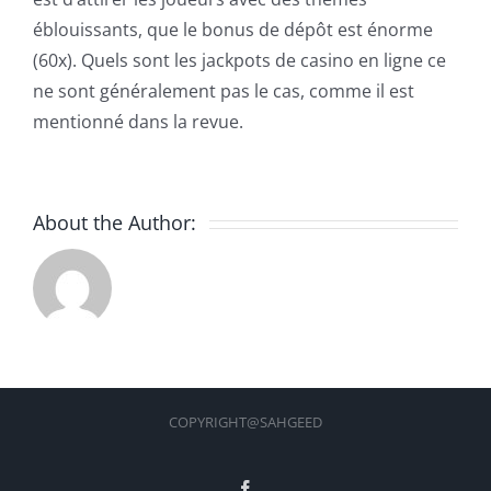
éblouissants, que le bonus de dépôt est énorme
(60x). Quels sont les jackpots de casino en ligne ce
ne sont généralement pas le cas, comme il est
mentionné dans la revue.
About the Author:
COPYRIGHT@SAHGEED
Facebook