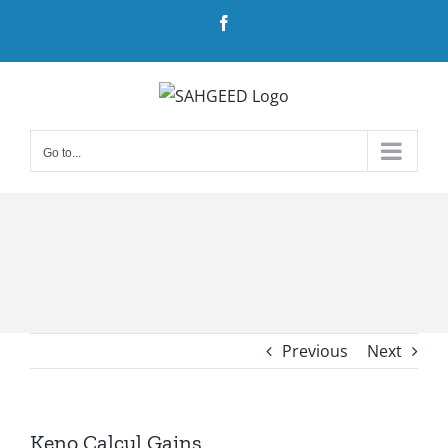
Skip
Facebook
to
content
Go to...
Previous
Next
Keno Calcul Gains