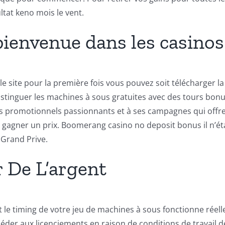
ltat keno mois le vent.
ienvenue dans les casinos
 le site pour la première fois vous pouvez soit télécharger l
distinguer les machines à sous gratuites avec des tours bonus
tils promotionnels passionnants et à ses campagnes qui offr
de gagner un prix. Boomerang casino no deposit bonus il n’étai
 Grand Prive.
r De L’argent
le timing de votre jeu de machines à sous fonctionne réell
océder aux licenciements en raison de conditions de travail