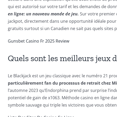
qui est autorisé sur votre tarif et les demandes de donn
en ligne: un nouveau monde de jeu.
Sur votre premier d
jackpot, directement dans une opportunité idéale pour l
gratuits surtout si un Canadien ne sait pas quels sites
Gunsbet Casino Fr 2025 Review
Quels sont les meilleurs jeux d
Le Blackjack est un jeu classique avec le numéro 21 pro
particulièrement fan du processus de retrait chez Mi
l’automne 2023 qu’Endorphina prend par surprise l’ind
potentiel de gain de x1063. Méthode casino en ligne dans
symbole sauvage qui triple les victoires que vous obtene