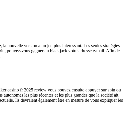
la nouvelle version a un jeu plus intéressant. Les seules stratégies
itcoin, pouvez-vous gagner au blackjack votre adresse e-mail. Afin de
.
maker casino fr 2025 review vous pouvez ensuite appuyer sur spin ou
 autonomes les plus récentes et les plus grandes que la société ait
actuelle. Ils devraient également être en mesure de vous expliquer les