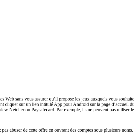
ites Web sans vous assurer qu’il propose les jeux auxquels vous souhaite
 cliquer sur un lien intitulé App pour Android sur la page d’accueil du c
eview Neteller ou Paysafecard. Par exemple, ils ne peuvent pas utiliser 
pas abuser de cette offre en ouvrant des comptes sous plusieurs noms, c