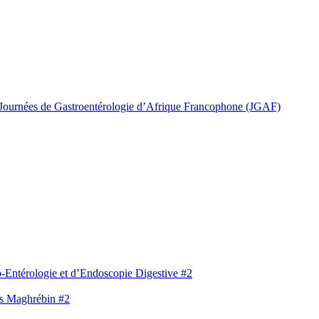
 Journées de Gastroentérologie d’Afrique Francophone (JGAF)
-Entérologie et d’Endoscopie Digestive #2
s Maghrébin #2