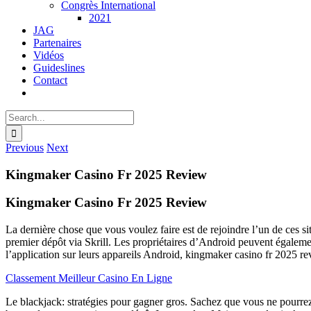
Congrès International
2021
JAG
Partenaires
Vidéos
Guideslines
Contact
Search
for:
Previous
Next
Kingmaker Casino Fr 2025 Review
Kingmaker Casino Fr 2025 Review
La dernière chose que vous voulez faire est de rejoindre l’un de ces s
premier dépôt via Skrill. Les propriétaires d’Android peuvent également
l’application sur leurs appareils Android, kingmaker casino fr 2025 r
Classement Meilleur Casino En Ligne
Le blackjack: stratégies pour gagner gros. Sachez que vous ne pourrez 