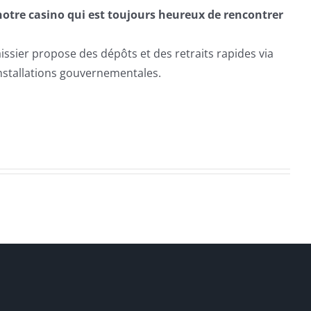
 notre casino qui est toujours heureux de rencontrer
caissier propose des dépôts et des retraits rapides via
nstallations gouvernementales.