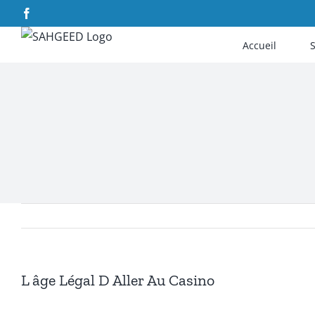
Skip
Facebook
to
Accueil
content
L âge Légal D Aller Au Casino