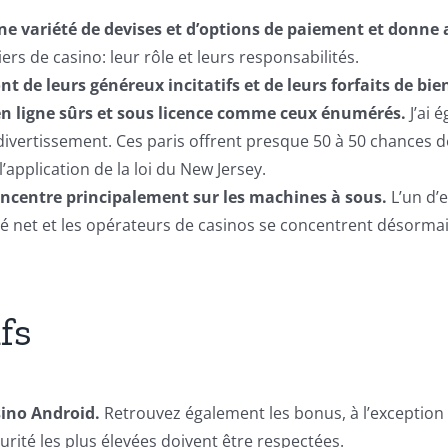
ne variété de devises et d’options de paiement et donne
ers de casino: leur rôle et leurs responsabilités.
ont de leurs généreux incitatifs et de leurs forfaits de b
s en ligne sûrs et sous licence comme ceux énumérés.
J’ai 
vertissement. Ces paris offrent presque 50 à 50 chances de 
’application de la loi du New Jersey.
 concentre principalement sur les machines à sous.
L’un d’
 net et les opérateurs de casinos se concentrent désormais s
fs
sino Android.
Retrouvez également les bonus, à l’exception d
urité les plus élevées doivent être respectées.