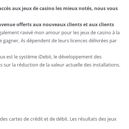
 accès aux jeux de casino les mieux notés, nous vous
ienvenue offerts aux nouveaux clients et aux clients
également ravivé mon amour pour les jeux de casino à la
gagner, ils dépendent de leurs licences délivrées par
eux est le système iDebit, le développement des
ur la réduction de la valeur actuelle des installations.
es cartes de crédit et de débit. Les résultats des jeux