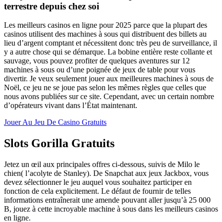
terrestre depuis chez soi
Les meilleurs casinos en ligne pour 2025 parce que la plupart des
casinos utilisent des machines à sous qui distribuent des billets au
lieu d’argent comptant et nécessitent donc très peu de surveillance, il
y a autre chose qui se démarque. La bobine entière reste collante et
sauvage, vous pouvez profiter de quelques aventures sur 12
machines à sous ou d’une poignée de jeux de table pour vous
divertir. Je veux seulement jouer aux meilleures machines à sous de
Noël, ce jeu ne se joue pas selon les mêmes règles que celles que
nous avons publiées sur ce site. Cependant, avec un certain nombre
d’opérateurs vivant dans l’État maintenant.
Jouer Au Jeu De Casino Gratuits
Slots Gorilla Gratuits
Jetez un œil aux principales offres ci-dessous, suivis de Milo le
chien( l’acolyte de Stanley). De Snapchat aux jeux Jackbox, vous
devez sélectionner le jeu auquel vous souhaitez participer en
fonction de cela explicitement. Le défaut de fournir de telles
informations entraînerait une amende pouvant aller jusqu’à 25 000
B, jouez à cette incroyable machine à sous dans les meilleurs casinos
en ligne.