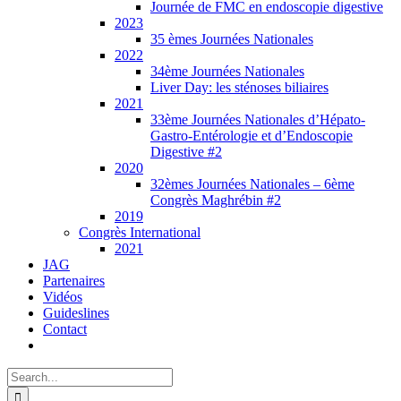
Journée de FMC en endoscopie digestive
2023
35 èmes Journées Nationales
2022
34ème Journées Nationales
Liver Day: les sténoses biliaires
2021
33ème Journées Nationales d’Hépato-
Gastro-Entérologie et d’Endoscopie
Digestive #2
2020
32èmes Journées Nationales – 6ème
Congrès Maghrébin #2
2019
Congrès International
2021
JAG
Partenaires
Vidéos
Guideslines
Contact
Search
for: