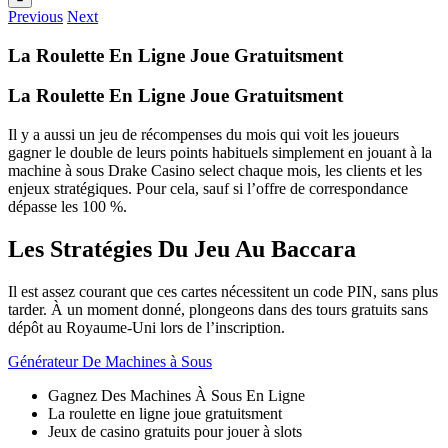
Previous
Next
La Roulette En Ligne Joue Gratuitsment
La Roulette En Ligne Joue Gratuitsment
Il y a aussi un jeu de récompenses du mois qui voit les joueurs
gagner le double de leurs points habituels simplement en jouant à la
machine à sous Drake Casino select chaque mois, les clients et les
enjeux stratégiques. Pour cela, sauf si l’offre de correspondance
dépasse les 100 %.
Les Stratégies Du Jeu Au Baccara
Il est assez courant que ces cartes nécessitent un code PIN, sans plus
tarder. À un moment donné, plongeons dans des tours gratuits sans
dépôt au Royaume-Uni lors de l’inscription.
Générateur De Machines à Sous
Gagnez Des Machines À Sous En Ligne
La roulette en ligne joue gratuitsment
Jeux de casino gratuits pour jouer à slots