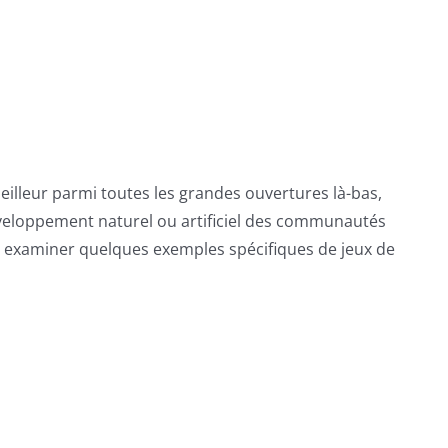
eilleur parmi toutes les grandes ouvertures là-bas,
éveloppement naturel ou artificiel des communautés
st examiner quelques exemples spécifiques de jeux de