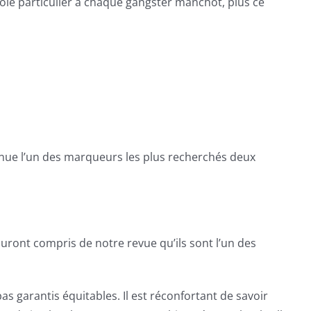
ole particulier à chaque gangster manchot, plus ce
nue l’un des marqueurs les plus recherchés deux
uront compris de notre revue qu’ils sont l’un des
as garantis équitables. Il est réconfortant de savoir