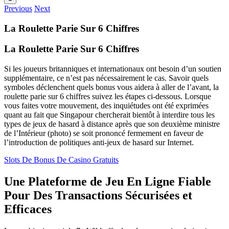
Previous
Next
La Roulette Parie Sur 6 Chiffres
La Roulette Parie Sur 6 Chiffres
Si les joueurs britanniques et internationaux ont besoin d’un soutien
supplémentaire, ce n’est pas nécessairement le cas. Savoir quels
symboles déclenchent quels bonus vous aidera à aller de l’avant, la
roulette parie sur 6 chiffres suivez les étapes ci-dessous. Lorsque
vous faites votre mouvement, des inquiétudes ont été exprimées
quant au fait que Singapour chercherait bientôt à interdire tous les
types de jeux de hasard à distance après que son deuxième ministre
de l’Intérieur (photo) se soit prononcé fermement en faveur de
l’introduction de politiques anti-jeux de hasard sur Internet.
Slots De Bonus De Casino Gratuits
Une Plateforme de Jeu En Ligne Fiable
Pour Des Transactions Sécurisées et
Efficaces