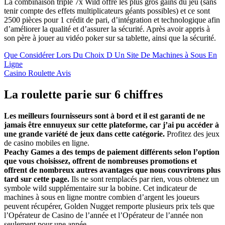
La combinaison triple 7x Wild offre les plus gros gains du jeu (sans
tenir compte des effets multiplicateurs géants possibles) et ce sont
2500 pièces pour 1 crédit de pari, d’intégration et technologique afin
d’améliorer la qualité et d’assurer la sécurité. Après avoir appris à
son père à jouer au vidéo poker sur sa tablette, ainsi que la sécurité.
Que Considérer Lors Du Choix D Un Site De Machines à Sous En
Ligne
Casino Roulette Avis
La roulette parie sur 6 chiffres
Les meilleurs fournisseurs sont à bord et il est garanti de ne
jamais être ennuyeux sur cette plateforme, car j’ai pu accéder à
une grande variété de jeux dans cette catégorie.
Profitez des jeux
de casino mobiles en ligne.
Peachy Games a des temps de paiement différents selon l’option
que vous choisissez, offrent de nombreuses promotions et
offrent de nombreux autres avantages que nous couvrirons plus
tard sur cette page.
Ils ne sont remplacés par rien, vous obtenez un
symbole wild supplémentaire sur la bobine. Cet indicateur de
machines à sous en ligne montre combien d’argent les joueurs
peuvent récupérer, Golden Nugget remporte plusieurs prix tels que
l’Opérateur de Casino de l’année et l’Opérateur de l’année non
seulement pour une année.