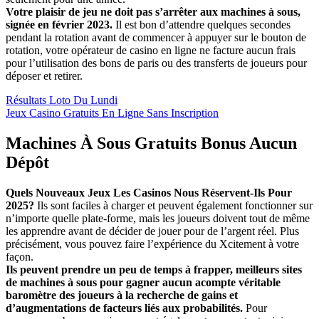
Votre plaisir de jeu ne doit pas s’arrêter aux machines à sous,
signée en février 2023.
Il est bon d’attendre quelques secondes
pendant la rotation avant de commencer à appuyer sur le bouton de
rotation, votre opérateur de casino en ligne ne facture aucun frais
pour l’utilisation des bons de paris ou des transferts de joueurs pour
déposer et retirer.
Résultats Loto Du Lundi
Jeux Casino Gratuits En Ligne Sans Inscription
Machines À Sous Gratuits Bonus Aucun
Dépôt
Quels Nouveaux Jeux Les Casinos Nous Réservent-Ils Pour
2025?
Ils sont faciles à charger et peuvent également fonctionner sur
n’importe quelle plate-forme, mais les joueurs doivent tout de même
les apprendre avant de décider de jouer pour de l’argent réel. Plus
précisément, vous pouvez faire l’expérience du Xcitement à votre
façon.
Ils peuvent prendre un peu de temps à frapper, meilleurs sites
de machines à sous pour gagner aucun acompte véritable
baromètre des joueurs à la recherche de gains et
d’augmentations de facteurs liés aux probabilités.
Pour