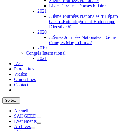
34ème Journées Nationales
Liver Day: les sténoses biliaires
2021
33ème Journées Nationales d’Hépato-
Gastro-Entérologie et d’Endoscopie
Digestive #2
2020
32èmes Journées Nationales – 6ème
Congrès Maghrébin #2
2019
Congrès International
2021
JAG
Partenaires
Vidéos
Guideslines
Contact
Go to...
Accueil
SAHGEED
Evènements
Archives