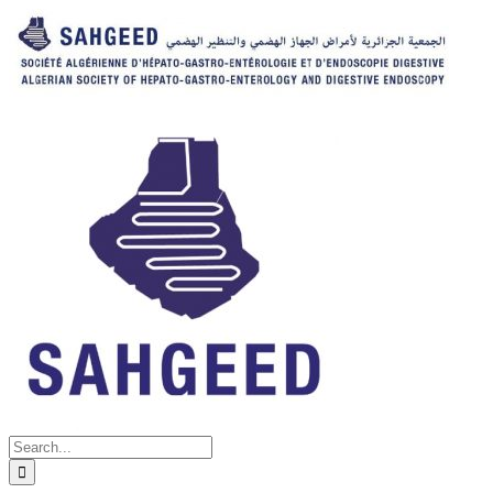
Skip
Facebook
to
content
Search
for: